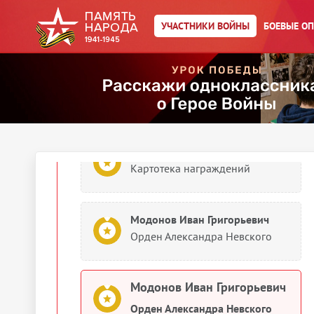
УЧАСТНИКИ ВОЙНЫ
БОЕВЫЕ О
Модонов Иван Григорьевич
Именной список части
1943
Документы о награждении
Модонов Иван Григорьевич
Картотека награждений
Модонов Иван Григорьевич
Орден Александра Невского
Модонов Иван Григорьевич
Орден Александра Невского