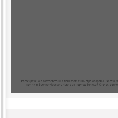
Рассекречено в соответствии с приказом Министра обороны РФ от 8 
Армии и Военно-Морского Флота за период Великой Отечественно