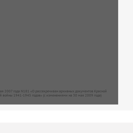
мая 2007 года N181 «О рассекречиван архивных документов Красной
й войны 1941-1945 годов» (с изменениями на 30 мая 2009 года)