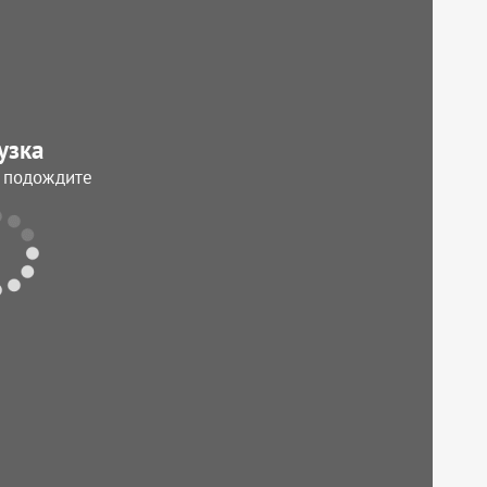
узка
, подождите