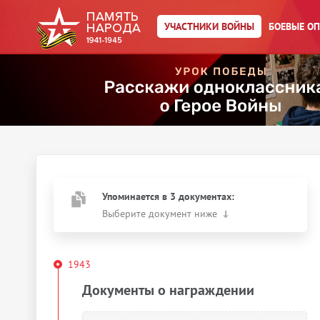
УЧАСТНИКИ ВОЙНЫ
БОЕВЫЕ О
Главная страница
/
Участники войны
/
Шарипов Обит
Год рождения:
__.__.1904
Действия
Скачать документы
Упоминается в 3 документах:
Выберите документ ниже
1943
Документы о награждении