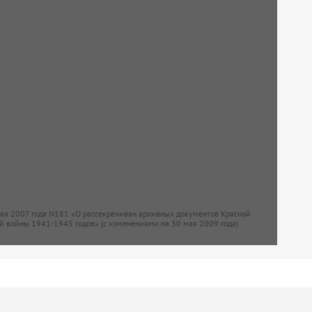
мая 2007 года N181 «О рассекречиван архивных документов Красной
й войны 1941-1945 годов» (с изменениями на 30 мая 2009 года)