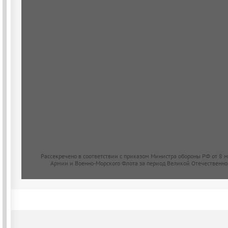
Рассекречено в соответствии с приказом Министра обороны РФ от 8 
Армии и Военно-Морского Флота за период Великой Отечественно