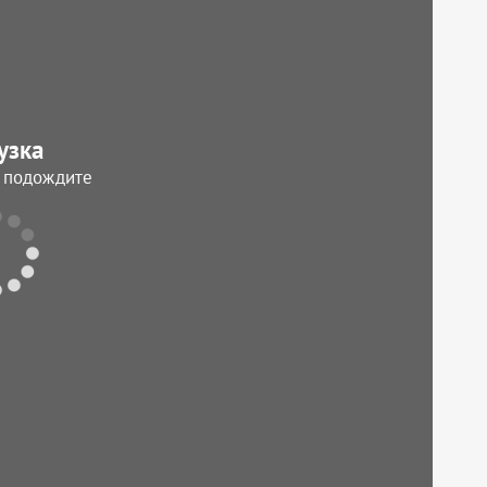
узка
, подождите