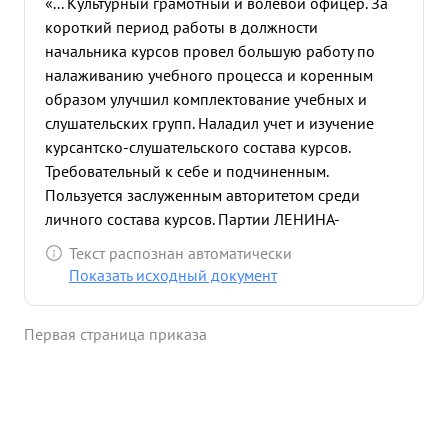
«... Культурный грамотный и волевой офицер. За
короткий период работы в должности
начальника курсов провел большую работу по
налаживанию учебного процесса и коренным
образом улучшил комплектование учебных и
слушательских групп. Наладил учет и изучение
курсантско-слушательского состава курсов.
Требовательный к себе и подчиненным.
Пользуется заслуженным авторитетом среди
личного состава курсов. Партии ЛЕНИНА-
СТАЛИНА и Социалистической Родине предан.
Текст распознан автоматически
Достоин награждения за выслугу лет в Красной
Показать исходный документ
Армии орденом "КРАСНОЕ ЗНАМЯ." ...»
Первая страница приказа