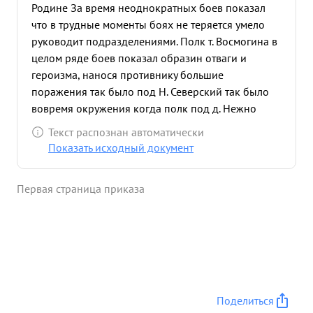
Родине За время неоднократных боев показал
что в трудные моменты боях не теряется умело
руководит подразделениями. Полк т. Восмогина в
целом ряде боев показал образин отваги и
героизма, нанося противнику большие
поражения так было под Н. Северский так было
вовремя окружения когда полк под д. Нежно
прорвал сильное вражеское Кольцо и нанес ему
Текст распознан автоматически
большие поражения так было вовремя боев За
Показать исходный документ
Веселую Калинку, где также противнику нанесен
крепкий удар В последний период полк
Первая страница приказа
преследуя противника и нанося ему крепкие
удары освободил много населенных пунктов,
Захватил много разного рода трофей и нанес
немцам большие потери. Во время всех этих боев
т. Вамогин умело и смело принимал решения и
добивался из осуществления. В трудные минуты
боях т. Вамогин своим личным примером учит
Поделиться
бойцов и командиров боевой выдержке и