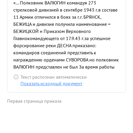
«... Полковник ВАЛЮГИН командуя 273
стрелковой дивизией в сентябре 1943 г.в составе
11 Армии отличился в боях за г.г. БРЯНСК,
БЕЖИЦА и дивизия получила наименование =
БЕЖИЦКОЙ н Приказом Верховного
Главнокомандующего от 17.9.43 г.за успешное
форсирование реки ДЕСНА приказано:
командиров соединений представить к
награждению орденами СУВОРОВА но полковник
ВАЛЮГИН представлен не был За время работы
начальником фронтовых курсов младших
Текст распознан автоматически
лейтенантов полковник ВАЛЮГИН провел
Показать исходный документ
большую работу по улучшению качества
подготовки офицерских кадров, наведению
Первая страница приказа
железной дисциплины среди постоянного и
слушательского состава курсов, а так-же добился
значительных результатов в деле
укомплектования курсов лучшими кандидатами
из числа рядового, сержантского и офицерского