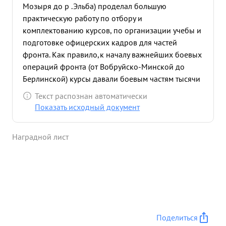
Мозыря до р .Эльба) проделал большую
практическую работу по отбору и
комплектованию курсов, по организации учебы и
подготовке офицерских кадров для частей
фронта. Как правило,к началу важнейших боевых
операций фронта (от Вобруйско-Минской до
Берлинской) курсы давали боевым частям тысячи
лучших квалифицированных офицеров средней и
Текст распознан автоматически
старшей категории, которые командуя взводом-
Показать исходный документ
полком вершили дело победы на поле боя.
Вопросами организации улучшения учебного
Наградной лист
процесса курсов, подбора преподавательского
состава и его подготовкой т. ВАЛЮГИН лично
занимался и это положительно сказалось на всей
системе обучения людей. Несмотря на трудности
военного времени в деле размещения,
материально-бытового обеспечения курсов, он
успешно разрешал эти задачи на всем
Поделиться
протяжении своей работы на курсах. ...»