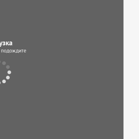
узка
, подождите