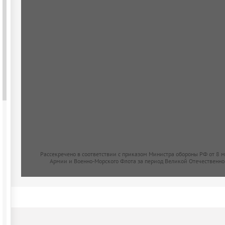
Рассекречено в соответствии с приказом Министра обороны РФ от 8 
Армии и Военно-Морского Флота за период Великой Отечественно