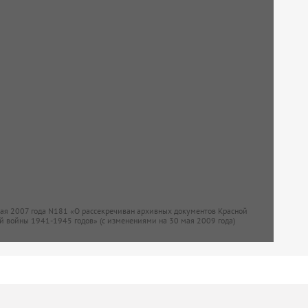
мая 2007 года N181 «О рассекречиван архивных документов Красной
й войны 1941-1945 годов» (с изменениями на 30 мая 2009 года)