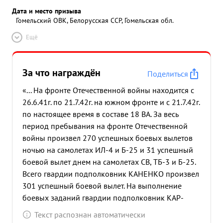
Дата и место призыва
Гомельский ОВК, Белорусская ССР, Гомельская обл.
Ещё
За что награждён
Поделиться
«... На фронте Отечественной войны находится с
26.6.41г. по 21.7.42г. на южном фронте и с 21.7.42г.
по настоящее время в составе 18 ВА. За весь
период пребывания на фронте Отечественной
войны произвел 270 успешных боевых вылетов
ночью на самолетах ИЛ-4 и Б-25 и 31 успешный
боевой вылет днем на самолетах СВ, ТБ-3 и Б-25.
Всего гвардии подполковник КАНЕНКО произвел
301 успешный боевой вылет. На выполнение
боевых заданий гвардии подполковник КАР-
ПЕНКО летает в составе экипажа: командира №
Текст распознан автоматически
гв.полковника ДМИТРИЕВ ВА командира АЭ