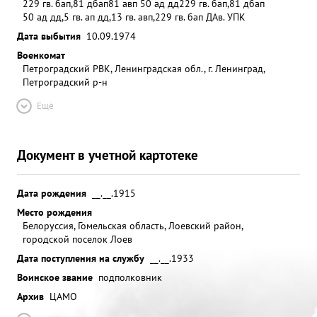
229 гв. бап,81 дбап
81 авп 50 ад дд
229 гв. бап,81 дбап
50 ад дд,5 гв. ап дд,13 гв. авп,229 гв. бап ДАв. УПК
Дата выбытия
10.09.1974
Военкомат
Петроградский РВК, Ленинградская обл., г. Ленинград,
Петроградский р-н
Ещё
Документ в учетной картотеке
Дата рождения
__.__.1915
Место рождения
Белоруссия, Гомельская область, Лоевский район,
городской поселок Лоев
Дата поступления на службу
__.__.1933
Воинское звание
подполковник
Архив
ЦАМО