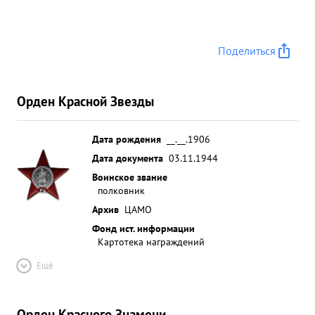
авторитетом. За боевую работу по разгрому
немецкого фашизма полк представлен к ордену
"КРАСНОГО ЗНАМЕНИ". За успешное выполнение
Поделиться
боевых заданий на фронтах Отечественной
войны 90 человек награждены орденами и
медалями Сорза ССР. ...»
Орден Красной Звезды
Дата рождения
__.__.1906
Дата документа
03.11.1944
Воинское звание
полковник
Архив
ЦАМО
Фонд ист. информации
Картотека награждений
Ещё
Орден Красного Знамени