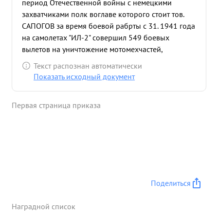
период Отечественной войны с немецкими
захватчиками полк воглаве которого стоит тов.
САПОГОВ за время боевой рабрты с 31. 1941 года
на самолетах "ИЛ-2" совершил 549 боевых
вылетов на уничтожение мотомехчастей,
материальной части на аэродромах, переправу,
Текст распознан автоматически
огневых средств на поле боях и живой силы
Показать исходный документ
противника. в результате боевой работы полка
уничтожено и повреждено: танков-145,
Первая страница приказа
автомашин с войсками и грузами - 1622, полевых
орудий - 104, орудий ЗА - 198, самолетов - 42,
цистерн с горючим - 13, складов с боеприпасами -
10, с гсм - 2, дзотов - 23, переправ - 4,
бронемашин - 18, повозок с различными грузами
- 407, минометов - 14, рассеяно и частично
уничтожено 7415 человек живой силы
Поделиться
противника. в воздушных боях уничтожено -
самолетов противника. Лично тов. САПОГОВ
Наградной список
произвел 14 успешных боевых вылетов на