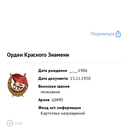
выезжает на передний край обороны и является
авиационным представителем для связи с
наземными войсками, ведет наблюдение за
работой штурмовой авиации, руководит боем. ...»
Поделиться
Орден Красного Знамени
Дата рождения
__.__.1906
Дата документа
15.11.1950
Воинское звание
полковник
Архив
ЦАМО
Фонд ист. информации
Картотека награждений
Ещё