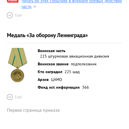
Новое
Читать об этих событиях в журнале боевых действий
части
Ещё
Медаль «За оборону Ленинграда»
Воинская часть
225 штурмовая авиационная дивизия
Воинское звание
подполковник
Кто наградил
225 шад
Архив
ЦАМО
Фонд ист. информации
366
Ещё
Первая страница приказа