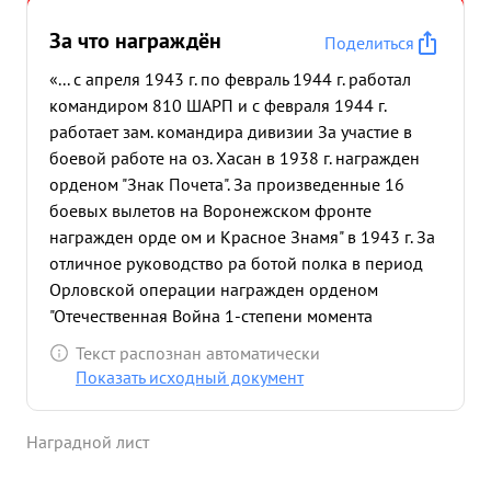
За что награждён
Поделиться
«... с апреля 1943 г. по февраль 1944 г. работал
командиром 810 ШАРП и с февраля 1944 г.
работает зам. командира дивизии За участие в
боевой работе на оз. Хасан в 1938 г. награжден
орденом "Знак Почета". За произведенные 16
боевых вылетов на Воронежском фронте
награжден орде ом и Красное Знамя" в 1943 г. За
отличное руководство ра ботой полка в период
Орловской операции награжден орденом
"Отечественная Война 1-степени момента
последнего награждения т.е. с августа 1943 г.
Текст распознан автоматически
лично тов. САПОГОВ произвел 6 боевых вылетов
Показать исходный документ
на Ил-2. Умело руководит вводом в строй в
период боевой работы молодых летчиков
Наградной лист
прибывающих на пополнение частей дивизии. в
момент Ответственных операций тов. САПОГОВ