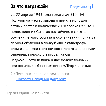
За что награждён
Поделиться
«... 22 апреля 1943 года командует 810 ШАП
Получив матчасть с завода и приняв молодой
летный состав в количестве 24 человека из 1 ЗАП
подполковник Сапогов настойчиво взялся за
обучени летного состава и сколачивания полка За
период обучения в полку были 2 катастрофы
одна из-за производственного дефекта-в воздухе
отвалилась плоско сть вторая из -за
недоученности летчика и две мелких поломки
при посадках с боковым ветром. Теоретическая
подготов ка командирский язык высокая
Текст распознан автоматически
требовательность и большой опыт командо вания
Показать исходный документ
полком помогли подполковнику Сапотову быстро
навести порядок Процент летных происшествий
Первая страница приказа
резко снизился за время боевой работы. За в
время операции на Орловском направлении с 15
июля по 12 августа 1943 года полк произвел 492