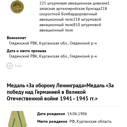
225 штурмовая авиационная дивизия
1
запасная артиллерийская бригада
218
скоростной бомбардировочный
авиационный полк
218 штурмовой
авиационный полк
810 штурмовой
авиационный полк
Военкомат
Глядянский РВК, Курганская обл., Глядянский р-н
Дата и место призыва
Глядянский РВК, Курганская обл., Глядянский р-н
Ещё
Медаль «За оборону Ленинграда»
Медаль «За
победу над Германией в Великой
Отечественной войне 1941–1945 гг.»
Дата рождения
14.06.1906
Место рождения
РФ, Курганская область