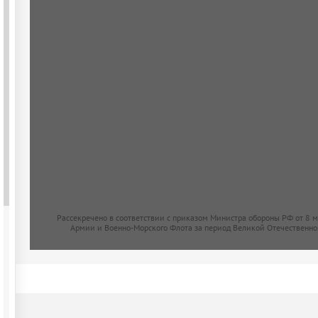
Рассекречено в соответствии с приказом Министра обороны РФ от 8 
Армии и Военно-Морского Флота за период Великой Отечественно