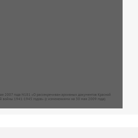
мая 2007 года N181 «О рассекречиван архивных документов Красной
й войны 1941-1945 годов» (с изменениями на 30 мая 2009 года)