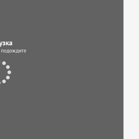
узка
, подождите