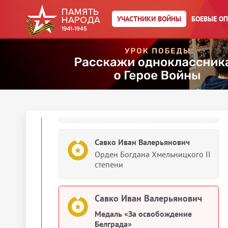
Орден Отечественной войны I
степени
УЧАСТНИКИ ВОЙНЫ
БОЕВЫЕ О
1945
Документы о награждении
Савко Иван Валерьянович
Орден Богдана Хмельницкого II
степени
Савко Иван Валерьянович
Орден Богдана Хмельницкого II
степени
Савко Иван Валерьянович
Медаль «За освобождение
Белграда»