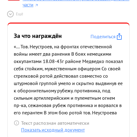
части
Ещё
За что награждён
Поделиться
«... Тов. Неустроев, на фронтах отечественной
войны имеет два ранения В боях немецкими
оккупантами 18.08-43г районе Медведко показал
себя стойким, мужественным офицером Со своей
стрелковой ротой действовал совместно со
штурмовой группой умело и скрытно выдвинув ее
к оборонительному рубежу. противника, под
сильным артиллерийским и пулеметным огнем
пр-ка, сежановая рубеж противника и ворвался в
его перантем В этом бою ротой тов. Неустроева
уничтожено и выведено из строя своим 80
Текст распознан автоматически
немцев, Зогневые точки противника. Тов.
Показать исходный документ
Неустроев во время боя находился в боевых