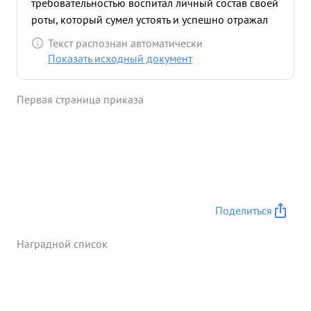
требовательностью воспитал личный состав своей
роты, который сумел устоять и успешно отражал
попытки противника нарушить оборону
Текст распознан автоматически
гарнизона. . Гарнизон, Бабки постоянно
Показать исходный документ
находился под руженно пуеме ным
артиллерийским и минометным огнем пр-ка и
Первая страница приказа
несмотря на трудность и плохие условия для
создания обороны, гарнизой имел
незначительные потери в личном составе. ...»
Поделиться
Наградной список