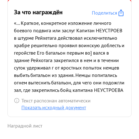
За что награждён
Поделиться
«... Краткое, конкретное изложение личного
боевого подвига или заслуг Капитан НЕУСТРОЕВ
в штурме Рейхетага действовал исключительно
храбре решительно проявил воинскую доблесть и
геройстве Его батальон первым во] вался в
здание Рейхотага закрепился в нем и в течении
суток удерживал г от яростных попыток немцев
выбить битальон из здания. Немцы попитались
огнем вытеснить батальон, для чего они подожгли
зал, где закрепились бойц капитана НЕУСТРОЕВА
пожир охватил почти все команты, в добавек к
Текст распознан автоматически
этому немцы открыли уроганный огонь из
Показать исходный документ
пулеметов, забрасывали зал гранатами, в реляли
из = фауст "натронов" оставался без огня только
Наградной лист
маленький корр дор. Несмотря на это капитан
НЕУСТРОЕВ не отступил, не ушел из Рейхетага, а