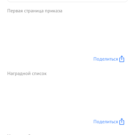
порядках роты и управлял ротой в бою, несмотря
Первая страница приказа
на сильныйогонь пр-ка ...»
Поделиться
Наградной список
Поделиться