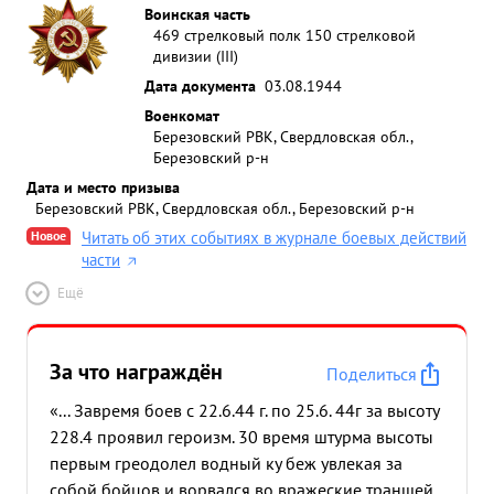
Воинская часть
469 стрелковый полк 150 стрелковой
дивизии (III)
Дата документа
03.08.1944
Военкомат
Березовский РВК, Свердловская обл.,
Березовский р-н
Дата и место призыва
Березовский РВК, Свердловская обл., Березовский р-н
Новое
Читать об этих событиях в журнале боевых действий
части
Ещё
За что награждён
Поделиться
«... Завремя боев с 22.6.44 г. по 25.6. 44г за высоту
228.4 проявил героизм. 30 время штурма высоты
первым греодолел водный ку беж увлекая за
собой бойцов и ворвался во вражеские траншей