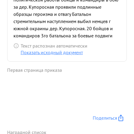
за дер. Купоросная проявили подлинные
образцы героизма и отвагу Батальон
стремительным наступлением выбил немцев г
южной окраины дер. Купоросная. 20 бойцов и
командиров 3го батальона за боевые подвиги
представлены к правительственной награде. Сам т.
Текст распознан автоматически
околелов все время находился на поле боя,
Показать исходный документ
водил бойцов в атаку на штурм вражеских тов,
трудные минуты боя вдохновлял бойцов на
Первая страница приказа
победу над врагом. Батальон уничтожил
несколько сот . гитлеровцев и захватил много
трофей. назначения орденам Компя достоин
звездал ...»
Поделиться
Наградной список