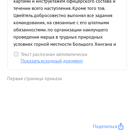
картами и инструктажем офицерского состава и
течении всего наступления. Кроме того тов.
Цвейтель добросовестно выпонял все задания
командования, на связанные с его штатными
обязанностями. по организации наилучшего
проведения марша в трудных природных
условиях горной местности Большого Хингана и
болот центральной части Манчжурии. на ряду с
Текст распознан автоматически
этим тов. Цвейтель, как штабной офицер все
Показать исходный документ
время двигался в передовой коллоне пехоты
показывая пример выносливости и стойкости в
Первая страница приказа
этом тяжелом беспримерном переходе. ...»
Поделиться