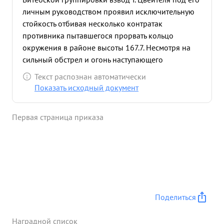
личным руководством проявил исключительную
стойкость отбивая несколько контратак
противника пытавшегося прорвать кольцо
окружения в районе высоты 167.7. Несмотря на
сильный обстрел и огонь наступающего
противника взвод тов. Цвейтель принимал бой и
Текст распознан автоматически
вел Уничтожающий минометный огонь по цепи
Показать исходный документ
немцев, все контратаки врага были отбиты. т. Цв
ейтель ...»
Первая страница приказа
Поделиться
Наградной список