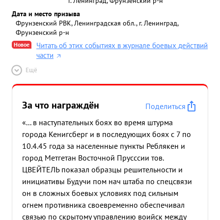
г. Ленинград, Фрунзенский р-н
Дата и место призыва
Фрунзенский РВК, Ленинградская обл., г. Ленинград,
Фрунзенский р-н
Новое
Читать об этих событиях в журнале боевых действий
части
Ещё
За что награждён
Поделиться
«... в наступательных боях во время штурма
города Кенигсберг и в последующих боях с 7 по
10.4.45 года за населенные пункты Реблякен и
город Метгетан Восточной Прусссии тов.
ЦВЕЙТЕЛЬ показал образцы решительности и
инициативы Будучи пом нач штаба по спецсвязи
он в сложных боевых условиях под сильным
огнем противника своевременно обеспечивал
связью по скрытому управлению воийск между