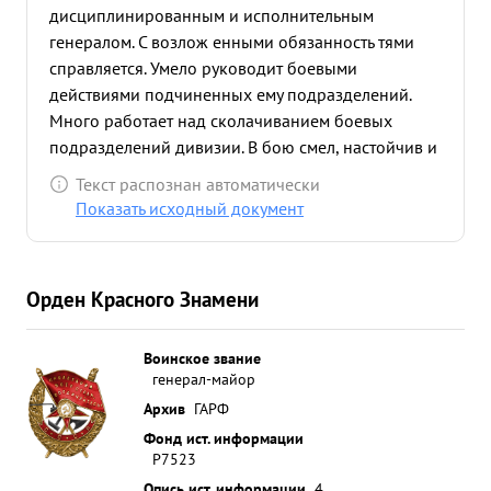
дисциплинированным и исполнительным
генералом. С возлож енными обязанность тями
справляется. Умело руководит боевыми
действиями подчиненных ему подразделений.
Много работает над сколачиванием боевых
подразделений дивизии. В бою смел, настойчив и
решителен. Требователен к себе и подчиненным.
Текст распознан автоматически
Политически развит. Мотально устойчив. Партии
Показать исходный документ
ЛЕНИНА- СТАЛИНА и Социалистической Родине п
редан н ВЫВОД: Занимаемой должности
соответствует Командир (начальщик) Достоин
Орден Красного Знамени
награждения за выслугу лет в Красной его
Старшии. орденом ЛЕНИНА. ...»
Воинское звание
генерал-майор
Архив
ГАРФ
Фонд ист. информации
Р7523
Опись ист. информации
4