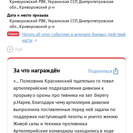
Криворожский РВК, Украинская ССР, Днепропетровская
обл., Криворожский р-н
Дата и место призыва
Криворожский РВК, Украинская ССР, Днепропетровская
обл., Криворожский р-н
Новое
Читать об этих событиях в журнале боевых действий
части
Ещё
За что награждён
Поделиться
«... Полковник Краснянский тщательно го товил
артиллерийские подразделения дивизии к
прорыву о ороны про тивника на зап .берегу
р.Нарев, благодаря чему артиллерия дивизии
выпролнила поставленные перед ней задачи по
поддержке наступающей пехоты и уничто жению
Живой силы и техники противника
Артиллерийские командиры находились в ходе