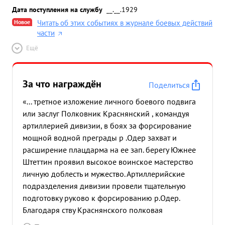
Дата поступления на службу
__.__.1929
Новое
Читать об этих событиях в журнале боевых действий
части
Ещё
За что награждён
Поделиться
«... третное изложение личного боевого подвига
или заслуг Полковник Краснянский , командуя
артиллерией дивизии, в боях за форсирование
мощной водной преграды р .Одер захват и
расширение плацдарма на ее зап. берегу Южнее
Штеттин проявил высокое воинское мастерство
личную доблесть и мужество. Артиллерийские
подразделения дивизии провели тщательную
подготовку руково к форсированию р.Одер.
Благодаря ству Краснянского полковая
артиллерия не и была переправлена умелому в