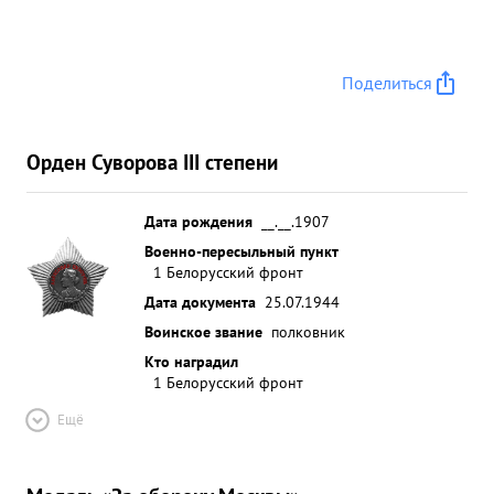
состоянии Личная храбрость и стоикость
Полковника КРАСНЯНСКОГО в дни боев
воодушевляли личный состав полка на
Поделиться
героические подвиги. преля ...»
Орден Суворова III степени
Дата рождения
__.__.1907
Военно-пересыльный пункт
1 Белорусский фронт
Дата документа
25.07.1944
Воинское звание
полковник
Кто наградил
1 Белорусский фронт
Ещё