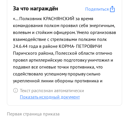
За что награждён
Поделиться
«... Полковник КРАСНЯНСКИЙ за время
командования полком проявил себя энергичным,
волевым и стойким офицером. Умело организовав
взаимодействие с стрелковыми полками полк
24.6.44 года в районе КОРМА- ПЕТРОВИЧИ
Паричского района, Полесской области отлично
провел артиллерийскую подготовку уничтожил и
подавил все огневые точки противника, что
содействовало успешному прорыву сильно
укрепленной линии обороны противника и
безпрепятстве нному овладению узлом его
Текст распознан автоматически
сопротивления. Благодаря правильной и умелой
Показать исходный документ
организации взаимодействия задача была
выполнена с большими потерями для противника.
Первая страница приказа
Полком уничтожено: Орудии 75 мм.-2,
минометных батареи- пулеметных огне вых