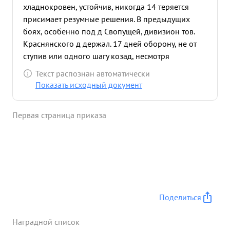
хладнокровен, устойчив, никогда 14 теряется
присимает резумные решения. В предыдущих
боях, особенно под д Свопущей, дивизион тов.
Краснянского д держал. 17 дней оборону, не от
ступив или одного шагу козад, несмотря
напростные отаки противника. Достоин
Текст распознан автоматически
представления к каграде орденом. Красная
Показать исходный документ
звезда" ...»
Первая страница приказа
Поделиться
Наградной список