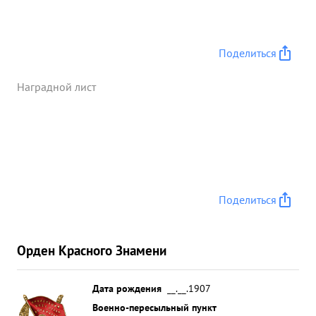
непрерывных контратак противника
стремящегося сбросить части Дивизии с
плацдарма. В этих боях полковник Краснянский
командуя артиллерией, проявил умение управлять
Поделиться
огнем, правильно обеспечивать действия
наступающей пехоты Лично проверял работу
Наградной лист
артиллерийского полка и арт. подразделений
частей, в ходе боях оказывая им помощь. ...»
Поделиться
Орден Красного Знамени
Дата рождения
__.__.1907
Военно-пересыльный пункт