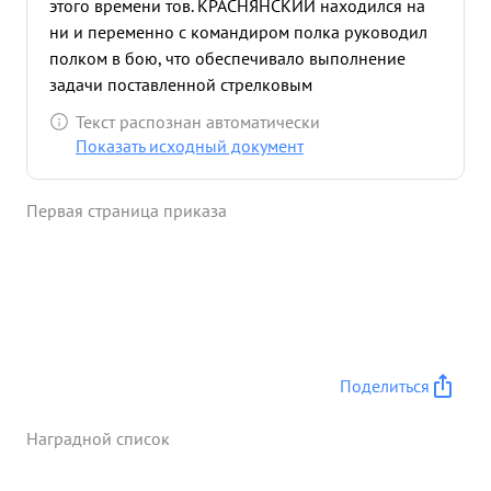
этого времени тов. КРАСНЯНСКИЙ находился на
ни и переменно с командиром полка руководил
полком в бою, что обеспечивало выполнение
задачи поставленной стрелковым
подразделением и нанесению большого
Текст распознан автоматически
поражения в живой силе и технике врага. За это
Показать исходный документ
время поком было уничтожено и подавлено арт
батарей-43, 6-ти ствольных минометов- 3
Первая страница приказа
минометных батарей При отражении контратак
пр-ка, полком уничтожено свыше 500 солдат и
офицеров Пехота свою задачу выполнимла. ...»
Поделиться
Наградной список