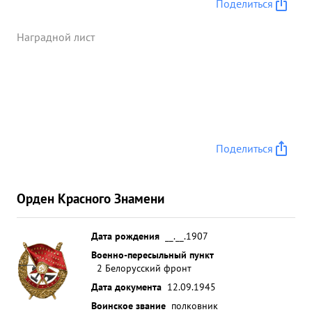
решительно и смело управлял огнем, создавая
Поделиться
взаимо действие артиллерии дивизии с пехотой
обеспечив этим успешное выполнение задачи по
Наградной лист
расширению плацдарма на зап. берегу р.Одер и
созданию угрозы окружения гарнизона г.
Штеттин. За образцовое выполнением мноир ...»
Поделиться
Орден Красного Знамени
Дата рождения
__.__.1907
Военно-пересыльный пункт
2 Белорусский фронт
Дата документа
12.09.1945
Воинское звание
полковник