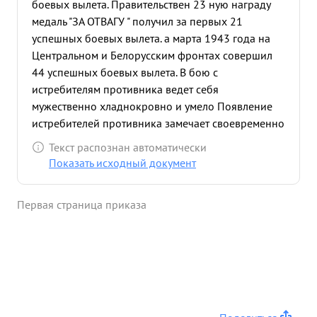
боевых вылета. Правительствен 23 ную награду
медаль "ЗА ОТВАГУ " получил за первых 21
успешных боевых вылета. а марта 1943 года на
Центральном и Белорусским фронтах совершил
44 успешных боевых вылета. В бою с
истребителям противника ведет себя
мужественно хладнокровно и умело Появление
истребителей противника замечает своевременно
и предупреждает экипаж умело организует
Текст распознан автоматически
огневое взаимодействие, чем обеспечивает
Показать исходный документ
успешное выполнение бомбардировочного
удара. Умело ведет связь при любой боевой
Первая страница приказа
обстановке. Своевременно в воздухе при нимает
команды по радио и передает их без малейших
искажений по назначению. 24.6.1944 года группу
в составе 9 самолетов при втором заходе на цель
пытались атаковать два Ме-109. Тов. ЩУКИН
своевременно заметил появление истребителей
противника нацелив на их истребителей