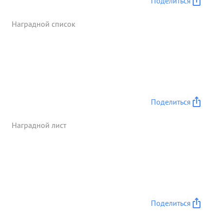
Поделиться
прикрытия, а сам в месте с другими стрелкам и
радистами открыли дружный огонь в результате
Наградной список
чего атак не последовано. Группа успешно
выполнила боевое задание. 19.4.1945 года
группа гвардии майора ЯЛОВОГО была атакована
двумя В-190. Тов: ЩУКИН в месте с другими
стрелками радистами и стрелками мужественно
отражал атаки противника. Лично
дисциплинирован требовательный к себе и своим
Поделиться
подчиненным Много работает над повышением
своих знаний по специальности. Аморальных
Наградной лист
явлений не Имеет. ...»
Поделиться