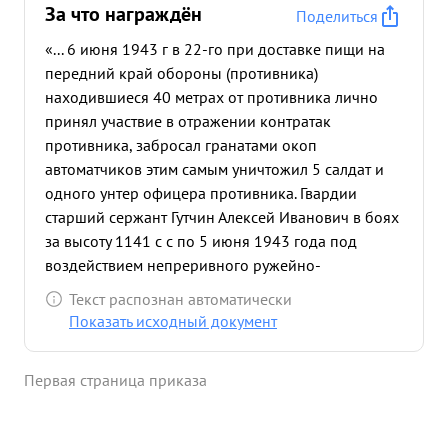
За что награждён
Поделиться
«... 6 июня 1943 г в 22-го при доставке пищи на
передний край обороны (противника)
находившиеся 40 метрах от противника лично
принял участвие в отражении контратак
противника, забросал гранатами окоп
автоматчиков этим самым уничтожил 5 салдат и
одного унтер офицера противника. Гвардии
старший сержант Гутчин Алексей Иванович в боях
за высоту 1141 с с по 5 июня 1943 года под
воздействием непреривного ружейно-
пулеметного и артилерийского огня противника
Текст распознан автоматически
своевременно 2 раза в сутки обеспечивал личный
Показать исходный документ
состав горячей пищей ...»
Первая страница приказа