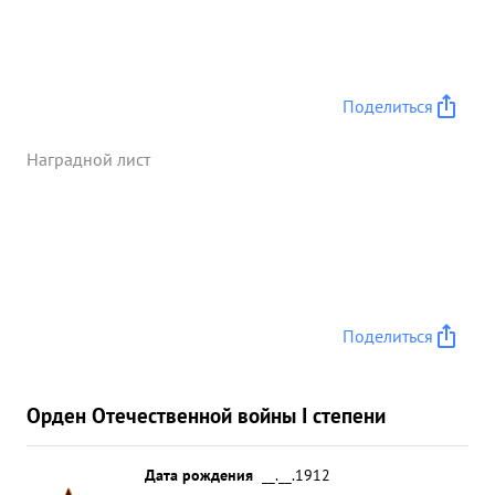
произвел 5 боевых вылетов на штурмовку войск
противника ведущим группы, в которых группой
уничтожено 30 автомашин и до 35 чел живой
силы противника ...»
Поделиться
Наградной лист
Поделиться
Орден Отечественной войны I степени
Дата рождения
__.__.1912