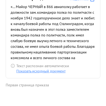
«... Майор ЧЕРНЫЙ в 866 авиаполку работает в
должности зам. командира полка по политчасти с
ноября 1942 года
порученное дело знает и любит.
к началу боевой работы под Сталинградом, когда
вновь был назначен в этот полка заместителем
командира полка по политчасти, полк имел
слабую боевую выучку летного и технического
состава, не имел опыта боевой работы. Благодаря
правильному нацеливанию парторганизации
комсомола и всего личного состава на
выполнение боевых задач, добился высокого
Текст распознан автоматически
политико-морального состояния и успехов в
Показать исходный документ
боях:это подтверждается тем что за месяц было
принято в ряды В/ 21 человек,а также
Первая страница приказа
проявление ем высокого героизма со стороны
летного состава , как напр. Старший лейтенант
БУРНАЗЬЯК сбил 21 самолет, капитан ЧУЧВАГА 16,
сержант ЛУГОВЕНКО-10, КИШКАНОВ -6