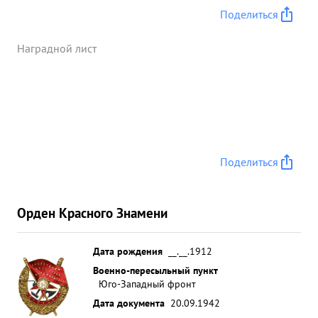
СТАЛИНА, За умелую организацию личного
Поделиться
состава на выполнение приказов командования,
За личное мужество и отвагу проявленные при
Наградной лист
выполнении заданий командования в борьбе с
немецким фашизмом, достоин
ПРАВИТЕЛЬСТВЕННОЙ НАГРАДЫ Орденом
КРАСНОЕ ЗНАМЯ. ...»
Поделиться
Орден Красного Знамени
Дата рождения
__.__.1912
Военно-пересыльный пункт
Юго-Западный фронт
Дата документа
20.09.1942