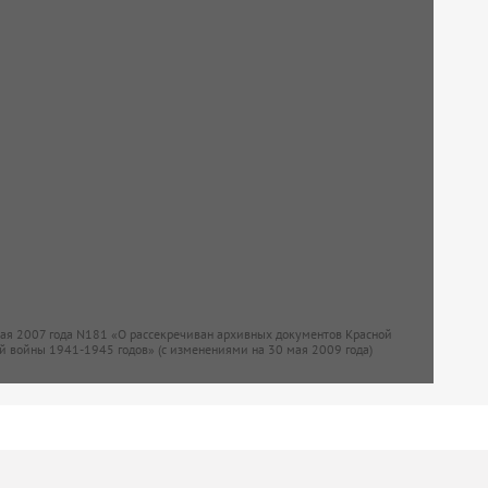
мая 2007 года N181 «О рассекречиван архивных документов Красной
й войны 1941-1945 годов» (с изменениями на 30 мая 2009 года)