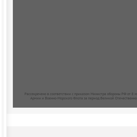
Рассекречено в соответствии с приказом Министра обороны РФ от 8 
Армии и Военно-Морского Флота за период Великой Отечественно