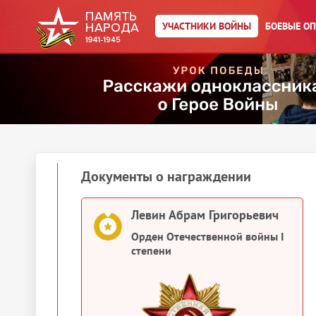
Левин Абрам Григорьевич
УЧАСТНИКИ ВОЙНЫ
БОЕВЫЕ О
Картотека награждений
Левин Абрам Григорьевич
Орден Красного Знамени
1943
Документы о награждении
Левин Абрам Григорьевич
Орден Отечественной войны I
степени