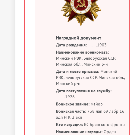
Наградной документ
Дата рождения:
__.__.1903
Наименование военкомата:
Минский РВК, Белорусская ССР,
Минская обл., Минский р-н
Дата и место призыва:
Минский
РВК, Белорусская ССР, Минская обл.,
Минский р-н
Дата поступления на службу:
__.__.1926
Воинское звание:
майор
Воинская часть:
738 лап 69 лабр 16
адп РГК 2 акп
Кто наградил:
ВС Брянского фронта
Наименование награды:
Орден