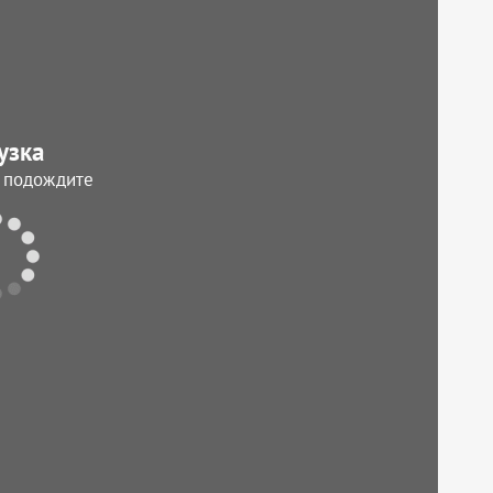
узка
, подождите