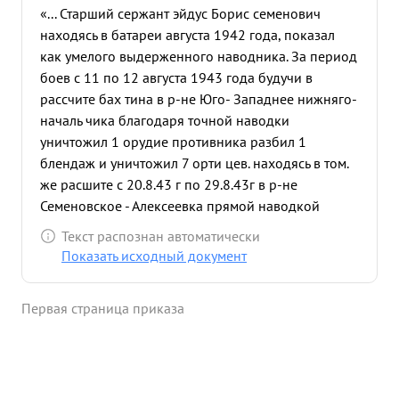
«... Старший сержант эйдус Борис семенович
находясь в батареи августа 1942 года, показал
как умелого выдерженного наводника. За период
боев с 11 по 12 августа 1943 года будучи в
рассчите бах тина в р-не Юго- Западнее нижняго-
началь чика благодаря точной наводки
уничтожил 1 орудие противника разбил 1
блендаж и уничтожил 7 орти цев. находясь в том.
же расшите с 20.8.43 г по 29.8.43г в р-не
Семеновское - Алексеевка прямой наводкой
расстрелял до 15 фрицев, поджог 1 автомашину и
Текст распознан автоматически
уничтожил 1 пушку 75 мл с рассуетом противника,
Показать исходный документ
В р-не Кернычка не смотр а на сильный арт. агонь
противника Наводти Эйдус продолжал вести
Первая страница приказа
огонь по против нику и совететно с орудиным
рассчетом взвода л-нита Перемитина уничтоже
или Абат проти вника Тем самым Феспечин
выполнения поставленной задачи при этом
проявил стой кость и отвагу. Предан партии