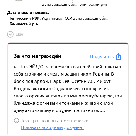
Запорожская обл., Генический р-н
Дата и место призыва
Генический РВК, Украинская ССР, Запорожская обл.,
Генический р-н
Ещё
За что награждён
Поделиться
«... Тов. ЭЙДУС за время боевых действий показал
себя стойким и смелым защитником Родины. В
боях под Ардон, Нарт, Сев. Осетин. АССР и хут
Владикавказский Орджонизевского врая из
своего орудия уничтожил минометну батарею, три
блиндажа с огневыми точками и живой силой
одну автомашину и орудие противника. ...»
Текст распознан автоматически
Показать исходный документ