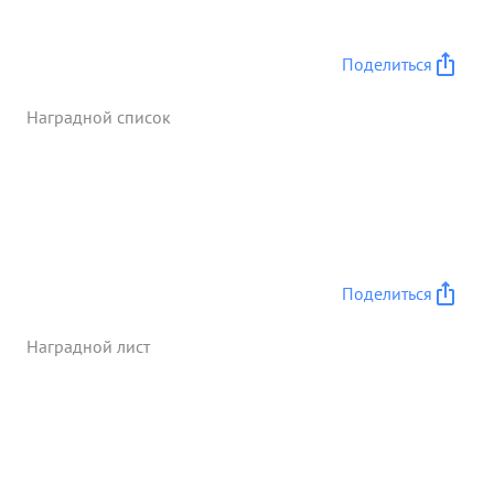
ленина и сталина и социалист ической родине.
Достоен награды ...»
Поделиться
Наградной список
Поделиться
Наградной лист