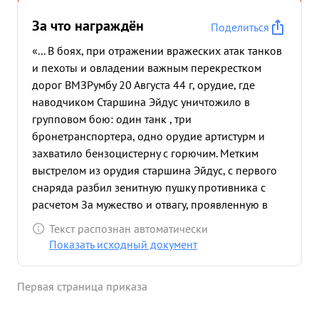
За что награждён
Поделиться
«... В боях, при отражении вражеских атак танков
и пехоты и овладении важным перекрестком
дорог ВМЗРумбу 20 Августа 44 г, орудие, где
наводчиком Старшина Эйдус уничтожило в
групповом бою: один танк , три
бронетранспортера, одно орудие артистурм и
захватило бензоцистерну с горючим. Метким
выстрелом из орудия старшина Эйдус, с первого
снаряда разбил зенитную пушку противника с
расчетом За мужество и отвагу, проявленную в
бою с немецко фашистскими захватчиками и
Текст распознан автоматически
нанесенный урон втехнике ...»
Показать исходный документ
Первая страница приказа