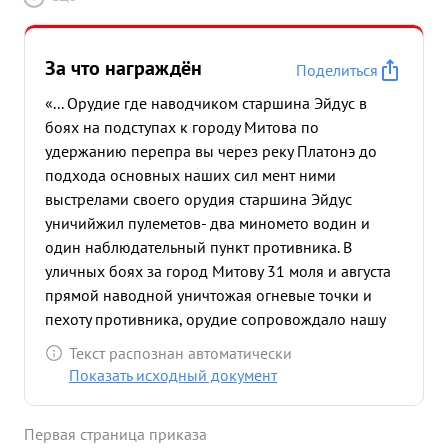
За что награждён
Поделиться
«... Орудие где наводчиком старшина Эйдус в
боях на подступах к городу Митова по
удержанию перепра вы через реку Платонэ до
подхода основных наших сил мент ними
выстрелами своего орудия старшина Эйдус
уничийжил пулеметов- два миномето водин и
один наблюдательный пункт противника. В
уличных боях за город Митову 31 моля и августа
прямой наводной уничтожая огневые точки и
пехоту противника, орудие сопровождало нашу
пехоту через весь город при этом уличий жило:
Текст распознан автоматически
стойко вых пулемент два и свыше десяти солдат и
Показать исходный документ
офицеров противника. ...»
Первая страница приказа