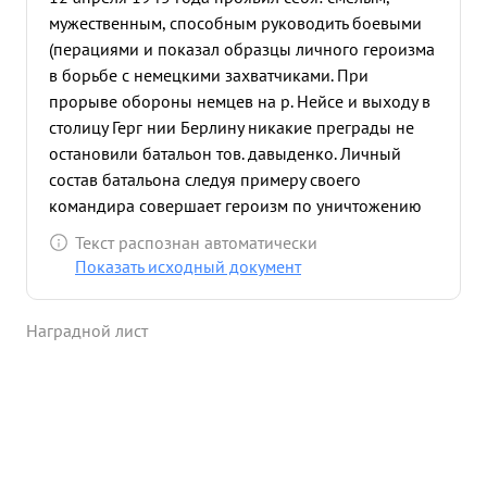
мужественным, способным руководить боевыми
(перациями и показал образцы личного героизма
в борьбе с немецкими захватчиками. При
прорыве обороны немцев на р. Нейсе и выходу в
столицу Герг нии Берлину никакие преграды не
остановили батальон тов. давыденко. Личный
состав батальона следуя примеру своего
командира совершает героизм по уничтожению
фашистских захватчиков. За этот период боевых
Текст распознан автоматически
действий батальон тов. Давыденко пройдя свыше
Показать исходный документ
300 км. с боями захватил 78 танков и самоходных
орудий, бронетранспортеров-20, тягочей - 18,
Наградной лист
пушек всех систем и калибров -37 ваго нов с
разным военным им уществом -300, паровозов -
30, автомашин всех марок - 250. Взято в плен
свыше 700 чел. солдат и офицеров противника,
бою бождено советских граждан свыше 3000 чел.
Уничтожено: танков 6, бронетранспортеров- 13,