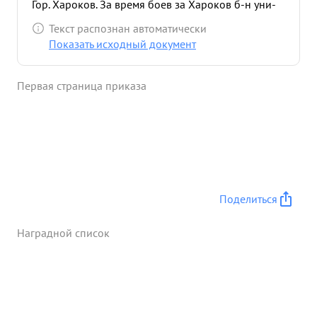
Гор. Хароков. За время боев за Хароков б-н уни-
чтожил до 150 солдат и офицеров пр-ка, более
Текст распознан автоматически
20 автомашин, За время всей операций батальон
Показать исходный документ
не имел пожер. Хадатействую а награждении
орденом ...»
Первая страница приказа
Поделиться
Наградной список