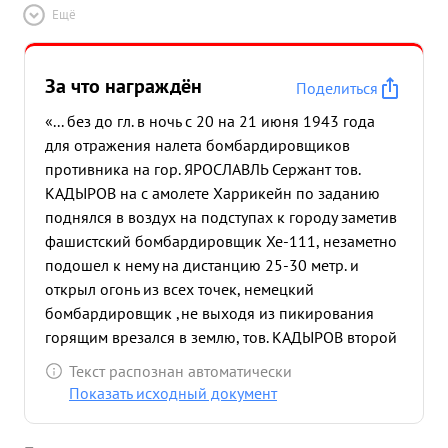
Ещё
За что награждён
Поделиться
«... без до гл. в ночь с 20 на 21 июня 1943 года
для отражения налета бомбардировщиков
противника на гор. ЯРОСЛАВЛЬ Сержант тов.
КАДЫРОВ на с амолете Харрикейн по заданию
поднялся в воздух на подступах к городу заметив
фашистский бомбардировщик Хе-111, незаметно
подошел к нему на дистанцию 25-30 метр. и
открыл огонь из всех точек, немецкий
бомбардировщик ,не выходя из пикирования
горящим врезался в землю, тов. КАДЫРОВ второй
раз атаковал горящий самолет противника на
Текст распознан автоматически
земле, самолет сгорел, экипаж противника
Показать исходный документ
пленен. ...»