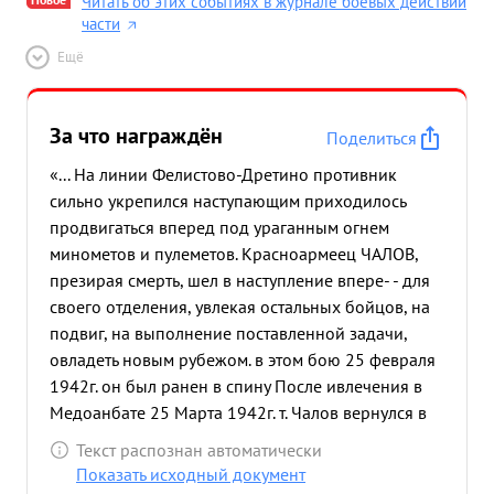
Читать об этих событиях в журнале боевых действий
части
Ещё
За что награждён
Поделиться
«... На линии Фелистово-Дретино противник
сильно укрепился наступающим приходилось
продвигаться вперед под ураганным огнем
минометов и пулеметов. Красноармеец ЧАЛОВ,
презирая смерть, шел в наступление впере- - для
своего отделения, увлекая остальных бойцов, на
подвиг, на выполнение поставленной задачи,
овладеть новым рубежом. в этом бою 25 февраля
1942г. он был ранен в спину После ивлечения в
Медоанбате 25 Марта 1942г. т. Чалов вернулся в
строй Как верный сын Родины еще беспощаднее
Текст распознан автоматически
стал громить врага. Будучи в разведке он не раз
Показать исходный документ
ходил 00 своими товарищами и выявлял