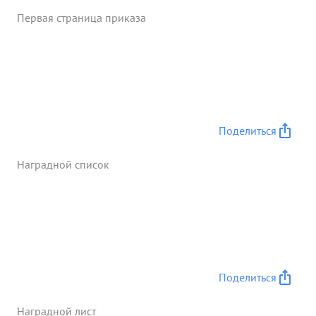
сумел обеспечить бесперебойное снабжение
Первая страница приказа
частей дивизий всем необходимым имуществом в
чем во многом способствовал овладению нашими
войсками г. ВЕНЫ. ...»
Поделиться
Наградной список
Поделиться
Наградной лист