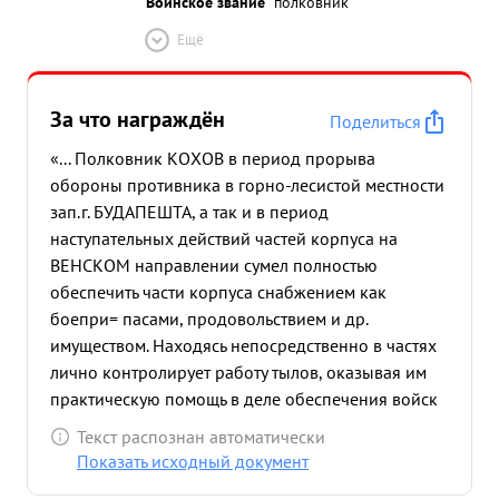
Воинское звание
полковник
Ещё
За что награждён
Поделиться
«... Полковник КОХОВ в период прорыва
обороны противника в горно-лесистой местности
зап.г. БУДАПЕШТА, а так и в период
наступательных действий частей корпуса на
ВЕНСКОМ направлении сумел полностью
обеспечить части корпуса снабжением как
боепри= пасами, продовольствием и др.
имуществом. Находясь непосредственно в частях
лично контролирует работу тылов, оказывая им
практическую помощь в деле обеспечения войск
всеми видами довольствия Несмотря на большую
Текст распознан автоматически
оторванность тылов от баз снабжения, в период
Показать исходный документ
ожесточенных боев за г. ВЕНУ-СТОЛИЦУ Австрии,