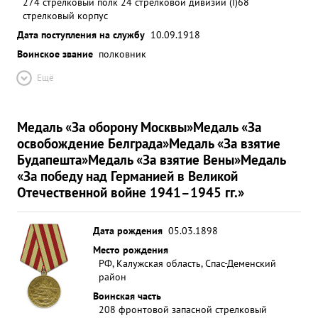
274 стрелковый полк 24 стрелковой дивизии (I)
68
стрелковый корпус
Дата поступления на службу
10.09.1918
Воинское звание
полковник
Ещё
Медаль «За оборону Москвы»
Медаль «За
освобождение Белграда»
Медаль «За взятие
Будапешта»
Медаль «За взятие Вены»
Медаль
«За победу над Германией в Великой
Отечественной войне 1941–1945 гг.»
Дата рождения
05.03.1898
Место рождения
РФ, Калужская область, Спас-Деменский
район
Воинская часть
208 фронтовой запасной стрелковый