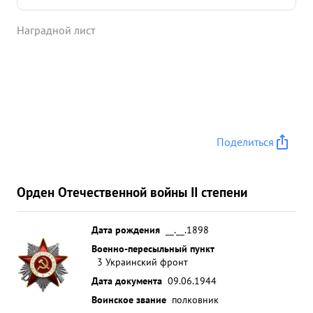
марта 1944 года от рубежа М.НОГГОРОДКА-СТ.
КУЦОВКА-МОГ ТОЛСТАЯ до реки Южн. БУГ и далее
Наградной лист
за Южн. БУГ в сложной обстановке весенней
распутицы и бесдорожья, подполковник КОХОВ
сумел организовать работу гужевого транспорта
по подвозу передовым частям боеприпасов,
продовольствия и др. имущества, руководил
заготовкой продуктов и подвозом их в боевые
порядки. Лично принимал участие в организации
Поделиться
переправы боеприпасов и материальной части
при форсировании от Южн. БУГ. ...»
Орден Отечественной войны II степени
Дата рождения
__.__.1898
Военно-пересыльный пункт
3 Украинский фронт
Дата документа
09.06.1944
Воинское звание
полковник