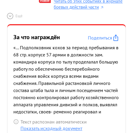
Новое
Читать об этих событиях в журнале
боевых действий части
Ещё
За что награждён
Поделиться
«... Подполковник кохов за период пребывания в
68 стр. корпусе 57 армии в должности зам.
командира корпуса по тылу проделалал большую
работу по обеспечению бесперебойного
снабжения войск корпуса всеми видами
снабжения. Правильной растановкой личного
состава штаба тыла и личным посещением частей
постоянно контролировал работу хозяйственного
аппарата управления дивизий и полков, выявлял
недостатки, своев- ременно реагировал и
принимал меры к их устранению. в период
Текст распознан автоматически
наступательной операции корпуса с 10 по 30
Показать исходный документ