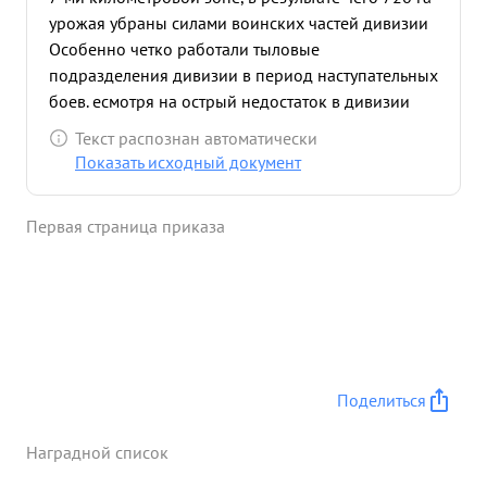
урожая убраны силами воинских частей дивизии
Особенно четко работали тыловые
подразделения дивизии в период наступательных
боев. есмотря на острый недостаток в дивизии
транспорта и возросшую потребность в
Текст распознан автоматически
перевозках грузов, вызванную наступательными
Показать исходный документ
боями, тов. Кохов добился такого положения что
весь период наступательных боев передовые
Первая страница приказа
части бесперебойно снабжались
продовольствием и боеприпасами, во время
эвакуировались раненые с поля боях и из
санчастей полков в медсанбат. Тылы дивизии не
отрывались от передовых частей и тем самым
содействовали наступающим частям выполнять
поставленную боевую задачу За образцовую
Поделиться
организацию тылов по обеспечению выполнения
боевых задач дивизии тов. ой ...»
Наградной список