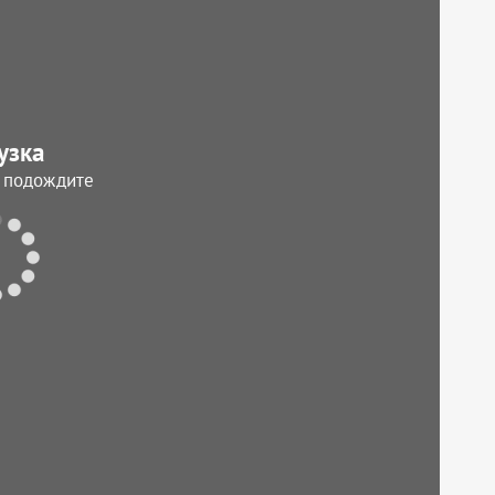
узка
, подождите