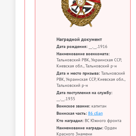
Наградной документ
Дата рождения:
__.__.1916
Наименование военкомата:
Тальновский РВК, Украинская ССР,
Киевская обл., Тальновский р-н
Дата и место призыва:
Тальновский
РВК, Украинская ССР, Киевская обл.,
Тальновский р-н
Дата поступления на службу:
__.__.1935
Воинское звание:
капитан
Воинская часть:
86 сбап
Кто наградил:
ВС Южного фронта
Наименование награды:
Орден
Красного Знамени