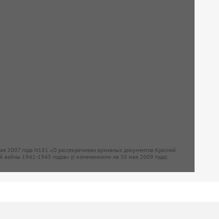
мая 2007 года N181 «О рассекречиван архивных документов Красной
й войны 1941-1945 годов» (с изменениями на 30 мая 2009 года)