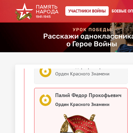
Палий Федор Прокофьевич
УЧАСТНИКИ ВОЙНЫ
БОЕВЫЕ О
Медаль «За оборону
Сталинграда»
1943
Документы о награждении
Палий Федор Прокофьевич
Орден Красного Знамени
Палий Федор Прокофьевич
Орден Красного Знамени