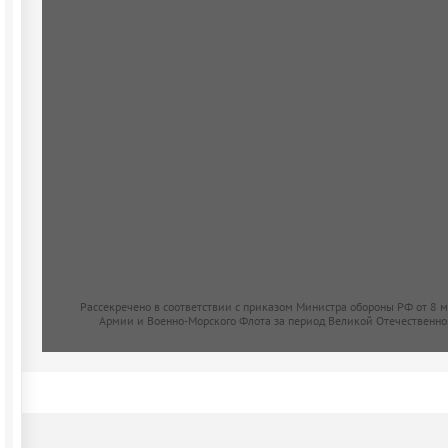
Рассекречено в соответствии с приказом Министра обороны РФ от 8 
Армии и Военно-Морского Флота за период Великой Отечественно