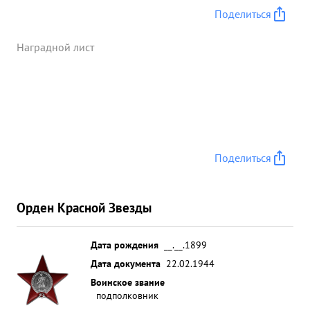
на границе, отличная подготовка полка к
Поделиться
зимеобеспечивает работу над повышением
боевой и политической подготовки личного с ос
Наградной лист
тав а полка. Тов. ПЕРШИН в военном отношении
подготовлен хорошо. Системати чески работает
над изучением опыта Отечественной войны и
умело передает его офицерском, составу полка.
Пользуется деловым и политическим ав торитетом
среди всего личного сос тава полка. ...»
Поделиться
Орден Красной Звезды
Дата рождения
__.__.1899
Дата документа
22.02.1944
Воинское звание
подполковник