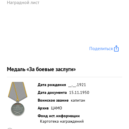
комсомольцы - за мной" увлек бойцов вперед в
Наградной лист
результате чего было взято 63 пленных Лично
взял в плен 4 солдат и офицеров противника
Помог командиру батареи вывести из окружения
личный состав, матчасть и машины. Всего
батареей уничтожено: 470 солдат и офицеров
противника, одна самоходка,3 автомашины, 2
Поделиться
пулемета. ...»
Медаль «За боевые заслуги»
Дата рождения
__.__.1921
Дата документа
15.11.1950
Воинское звание
капитан
Архив
ЦАМО
Фонд ист. информации
Картотека награждений