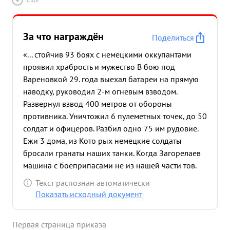
За что награждён
Поделиться
«... стойчив 93 боях с немецкими оккупантами
проявил храбрость и мужество В бою под
Вареновкой 29. года выехал батареи на прямую
наводку, руководил 2-м огневым взводом.
Развернул взвод 400 метров от обороны
противника. Уничтожил 6 пулеметных точек, до 50
солдат и офицеров. Разбил одно 75 им рудовие.
Ежи 3 дома, из Кото рых немецкие солдаты
бросали гранаты наших танки. Когда Загорелаев
машина с боеприпасами не из нашей части тов.
Спитковский мобилизовал расчет, боеприпасы б
Текст распознан автоматически
были спасены горевшая машина ротущена Тов.
Показать исходный документ
внитновский работая Комсором полка поставил
работу Комсомола на должную высоту. 13 боях
Первая страница приказа
показывает личный пример и мужество. ...»