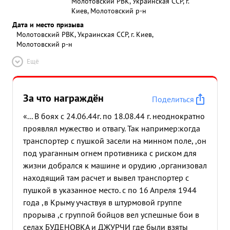
Молотовский РВК, Украинская ССР, г.
Киев, Молотовский р-н
Дата и место призыва
Молотовский РВК, Украинская ССР, г. Киев,
Молотовский р-н
Ещё
За что награждён
Поделиться
«... В боях с 24.06.44г. по 18.08.44 г. неоднократно
проявлял мужество и отвагу. Так например:когда
транспортер с пушкой засели на минном поле, ,он
под ураганным огнем противника с риском для
жизни добрался к машине и орудию ,организовал
находящий там расчет и вывел транспортер с
пушкой в указанное место. с по 16 Апреля 1944
года ,в Крыму участвуя в штурмовой группе
прорыва ,с группой бойцов вел успешные бои в
селах БУДЕНОВКА и ДЖУРЧИ где были взяты