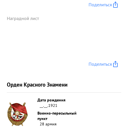
10 домов с засевшими в них немцами уничтожено
Поделиться
до 3-х батальонов солдат и офицеров
противника. ...»
Наградной лист
Поделиться
Орден Красного Знамени
Дата рождения
__.__.1921
Военно-пересыльный
пункт
28 армия