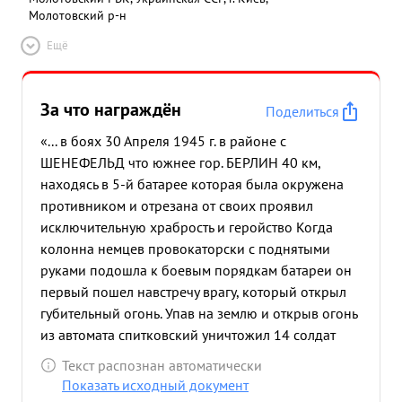
Молотовский р-н
Ещё
За что награждён
Поделиться
«... в боях 30 Апреля 1945 г. в районе с
ШЕНЕФЕЛЬД что южнее гор. БЕРЛИН 40 км,
находясь в 5-й батарее которая была окружена
противником и отрезана от своих проявил
исключительную храбрость и геройство Когда
колонна немцев провокаторски с поднятыми
руками подошла к боевым порядкам батареи он
первый пошел навстречу врагу, который открыл
губительный огонь. Упав на землю и открыв огонь
из автомата спитковский уничтожил 14 солдат
противника. Когда вышел из строя командир
Текст распознан автоматически
взвода лейтенант ХОМЕНКО, тов, спитковский
Показать исходный документ
принял командование взводом. в этом бою взвод