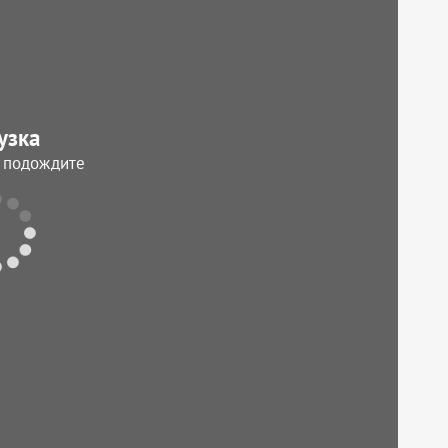
узка
, подождите