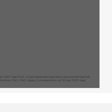
мая 2007 года N181 «О рассекречиван архивных документов Красной
й войны 1941-1945 годов» (с изменениями на 30 мая 2009 года)