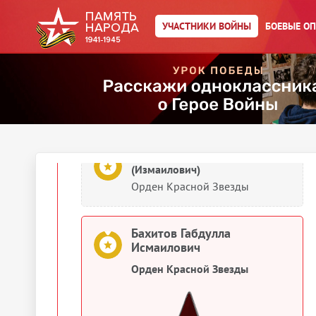
Бахитов Габдула Исмаилович
УЧАСТНИКИ ВОЙНЫ
БОЕВЫЕ О
Орден Отечественной войны II
степени
1944
Документы о награждении
Бахитов Габдулла Исмаилович
(Измаилович)
Орден Красной Звезды
Бахитов Габдулла
Исмаилович
Орден Красной Звезды