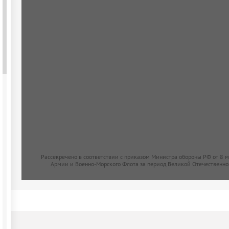
Рассекречено в соответствии с приказом Министра обороны РФ от 8 
Армии и Военно-Морского Флота за период Великой Отечественно