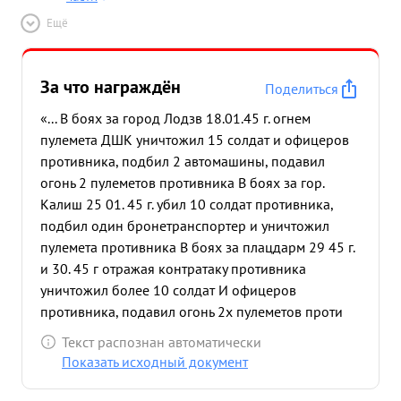
Ещё
За что награждён
Поделиться
«... В боях за город Лодзв 18.01.45 г. огнем
пулемета ДШК уничтожил 15 солдат и офицеров
противника, подбил 2 автомашины, подавил
огонь 2 пулеметов противника В боях за гор.
Калиш 25 01. 45 г. убил 10 солдат противника,
подбил один бронетранспортер и уничтожил
пулемета противника В боях за плацдарм 29 45 г.
и 30. 45 г отражая контратаку противника
уничтожил более 10 солдат И офицеров
противника, подавил огонь 2х пулеметов проти
вника и удержал контратакующего противника
Текст распознан автоматически
30.01. 45 г. прикрывая отход полка, смело
Показать исходный документ
руководил огнем пулемета 19 отражал контр
атаки врага до выхода, всех патрон, при гем