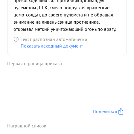
превосходящих сил противника, командуя
пулеметом ДШК, смело подпуская вражеские
цемо-солдат, до своего пулемета и не обращая
внимание на ливень свинца противника,
открывал меткий уничтожающий огонь по врагу.
Противник видя своей без силие против Чероее-
Текст распознан автоматически
пулеметчиков, усталая бросая на) полед боях
Показать исходный документ
раненых убитых солдат поспешно откатывался
назад и не возобновляя больше попыток контр
Первая страница приказа
атак в этом Направлений а искал обходные пути,
но и там он встречал тоже самое от других
пулеметов. В этом бою расчет Тов. Маслова
уничтожил одну пулеметную точку и на) поле боя
осталось более 20 убитых и раненых солдат и
офицеров противника. ...»
Поделиться
Наградной список