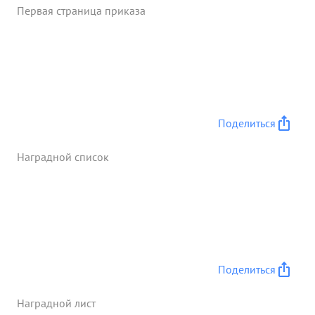
Первая страница приказа
уничтожил около 15 солдат противника лицо.
Прикая война П степени ...»
Поделиться
Наградной список
Поделиться
Наградной лист