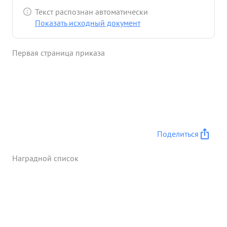
Красник 27. 07. 44 года огнем пулемета уничтожил
Текст распознан автоматически
12 немцев и подавил огонь 2х пулеметов
Показать исходный документ
противника ...»
Первая страница приказа
Поделиться
Наградной список