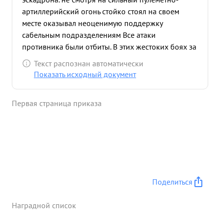
артиллерийский огонь стойко стоял на своем
месте оказывал неоценимую поддержку
сабельным подразделениям Все атаки
противника были отбиты. В этих жестоких боях за
расширения плацдарма на левом берегу реки
Текст распознан автоматически
расчет Маслова уничто жил до 50 вражеских
Показать исходный документ
солдат фицеров и подавил огонь 4х пулеметов
противника. 30 ог- 45 г. противник снова атаковал
Первая страница приказа
наши подразделения. Маслов самлег за пулемет и
с исключи тельным хладнокровнем, почти в упор
расстреливал немецких солдат. асчет отбил 2
вражеских контратаки, уничтожив при это 38
тотлеровцев Наконец не стало боеприпасов. Из
личного оружия чет продолжал уничтожать врага
и ото лишь по приказу Командования. ...»
Поделиться
Наградной список