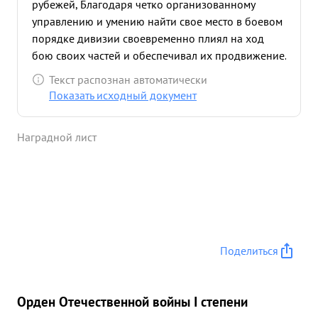
рубежей, Благодаря четко организованному
управлению и умению найти свое место в боевом
порядке дивизии своевременно плиял на ход
бою своих частей и обеспечивал их продвижение.
Успешные действия частей дивизии полковника
Текст распознан автоматически
БЕРЕЗИНА о беспечили выполнение задачи
Показать исходный документ
корпуса по овладению восточным берегом оз.
ДИСЦЕРНО-ЭРЕРО и межозерного пространства
Наградной лист
Проявляя нас тойчивость и энергию,
исключительно добросовестно отнесся к
выполнению своей задачи, проявил личную
храбрость. ...»
Поделиться
Орден Отечественной войны I степени