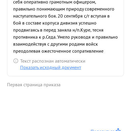
себя оперативно грамотным офицером,
наступающими войсками, за правильную
правильно понимающим природу современного
организацию наступления наших войск против
наступательного боя. 20 сентября с/г вступая в
немецких захватчиков, ходатайствую
бой в составе корпуса дивизия успешно
награждении ...»
продвигаясь в перед заняла н/п.Куре, тесня
противника к р.Седа. Умело руководя и правильно
взаимодействуя с другими родами войск
преодолевая ожесточенное сопративление
введенных свежих сил против ника дивизия 21.9
Текст распознан автоматически
одна из первых форсировала в Седа, прорвав его
Показать исходный документ
оборонительные рубежи, овладела м. Даксты,
создав плацдарм и обеспечив дальнейшее
Первая страница приказа
успешное проведение операции корпуса.
Стремительно преследуя отступающего
противника в направлении г. .Вальмиеры, в
результате четко организованного руководства
тов. БЕРЕЗИНА ,части дивизии в течении трех
дней вели ожесточенные бои с противником без
средств усиления и 24.9 захватили г. г.Вальмиеры