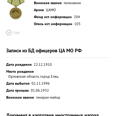
Воинское звание
полковник
и Социалистической Родине предан. В
Архив
ЦАМО
соответствии с Указом Президиума Верховного
Совета "За боевые Союза ССР ОТА заслуги. июня
Фонд ист. информации
204
1944 г. достоин награждения медалью ...»
Опись ист. информации
103
Ещё
Записи из БД офицеров ЦА МО РФ
Дата рождения
22.12.1910
Место рождения
Орловская область город Елец
Дата выбытия
01.11.1996
Дата призыва
01.06.1932
Воинское звание
генерал-майор
Документ в картотеке иностранных наград