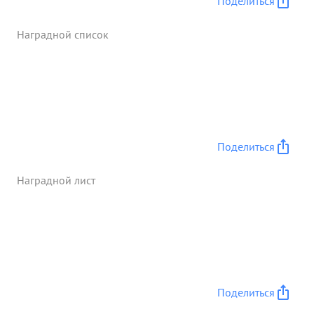
Поделиться
За это время противнику нанесены огромные
потери, уничтожено до 1000 солдат и офицеров,
Наградной список
захвачено значительное число пленных и трофеи,
только за 23.9 было взято 69 пленных. с занятием
г. Вальмиеры дивизия стремительно и неотступно
преследует противника наносит ему серьезное
поражение. За умелое и четкое руководство
частями дивизии в наступательных боях и
организацию неотступного преследования
Поделиться
противника, тов. БЕРЕЗИН достоин
Правительственной награды ордена СУВОРОВА
Наградной лист
ВТОРОЙ СТЕПЕНИ" ...»
Поделиться