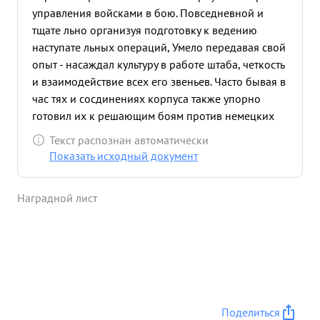
управления войсками в бою. Повседневной и
тщате льно организуя подготовку к ведению
наступате льных операций, Умело передавая свой
опыт - насаждал культуру в работе штаба, четкость
и взаимодействие всех его звеньев. Часто бывая в
час тях и сосдинениях корпуса также упорно
готовил их к решающим боям против немецких
захватчиков. Упорная, самоотверженная работа
Текст распознан автоматически
полковника т. БЕРЕЗИНА над подготовкой войск и
Показать исходный документ
штабов, тщательно и глубоко разработанциплан
наступательных действий наших войск, четко
Наградной лист
налаженое управление войсками в бою дали свои
положительные резу льтаты а именно: войска
корпуса взловав долговременную
оборонительную линию противника и успешно
развивая наступление за время с 21 по 28 января
1944 г. продвинулись по фронту на 60 километров
и в глубину от 20-35 километров и освободили от
Поделиться