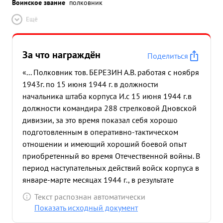
Воинское звание
полковник
Ещё
За что награждён
Поделиться
«... Полковник тов. БЕРЕЗИН А.В. работая с ноября
1943г. по 15 июня 1944 г. в должности
начальника штаба корпуса И.с 15 июня 1944 г.в
должности командира 288 стрелковой Дновской
дивизии, за это время показал себя хорошо
подготовленным в оперативно-тактическом
отношении и имеющий хороший боевой опыт
приобретенный во время Отечественной войны. В
период наступательных действий войск корпуса в
январе-марте месяцах 1944 г., в результате
четкого и умелого руководства штабом корпуса,
Текст распознан автоматически
все отделы его работали вполне нормально и
Показать исходный документ
обеспечивали командованию управление