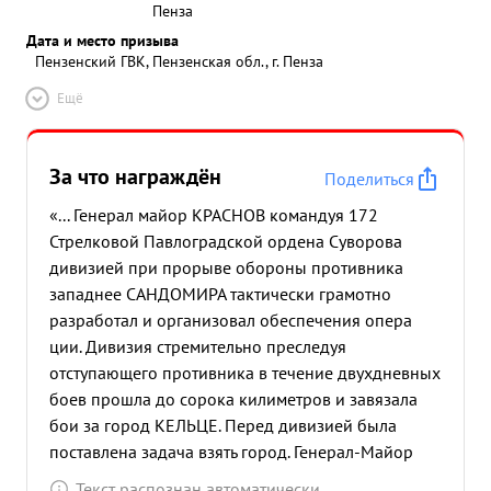
Пенза
Дата и место призыва
Пензенский ГВК, Пензенская обл., г. Пенза
Ещё
За что награждён
Поделиться
«... Генерал майор КРАСНОВ командуя 172
Стрелковой Павлоградской ордена Суворова
дивизией при прорыве обороны противника
западнее САНДОМИРА тактически грамотно
разработал и организовал обеспечения опера
ции. Дивизия стремительно преследуя
отступающего противника в течение двухдневных
боев прошла до сорока килиметров и завязала
бои за город КЕЛЬЦЕ. Перед дивизией была
поставлена задача взять город. Генерал-Майор
КРАСНОВ вселяя уверенность и волю к победе
Текст распознан автоматически