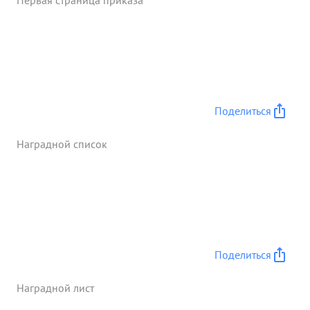
Первая страница приказа
немцы оставили занимаемые позиции неся бол
льшие потери, а наша пехота успешно пошла
вперед. Руководимая им артиллерия полка была
сколочена и правильно выполняла возложенные
на нее задачи. Несмотря на многочисленные бои
и частые выезды на открытые а пози благодаря
правильному руководству тов. БЕЛЕНЬКОВО
Поделиться
матчасть артиллерии была полностью сохранена.
...»
Наградной список
Поделиться
Наградной лист