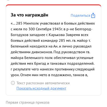
За что награждён
Поделиться
«... 285 Минполк учавствовал в боевых действиях
с июля по 300 Сентября 1943г. в р-не Белгород-
Богодухов западнее г. Карькова Завремя всех
боевых действий командир 285 мп. гв. майор т.
Беленький находился на Ан. и лично руководил
действиями дивизионов. Под руководством гв.
майора Беленького полк обеспечивал успешные
действия мех бригад и танковых подразделений.
г результате чего нанесен противнику следующий
урон. Огнем мин мето в подожжено, танков в,
складов боеприпасов-3 уни что жено
пулеметов-4,
Текст распознан автоматически
солдатов и офицеров- 700 челов.
Показать исходный документ
Разбито
автомашин-50, орудий-3, подавлено
пулеметных точек 22, минометных батарей - 17,
Первая страница приказа
артиллерийских батарей 7, шестйстволь ных