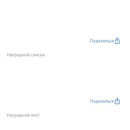
миноментов 7, тно-ч, разрушено
ДЗотов-8, НП -9.
Отбить Контр атак 12. Крометого имеются трофеи
ввиде оружия, автомашин, горючее, документы и
пленные. Гв. майор. т Беленький показал я орошее
знание артиллериста умелое руководство полком
в боях. храбрость и настойчивость ...»
Поделиться
Наградной список
Поделиться
Наградной лист