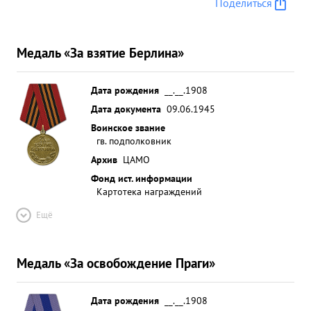
Поделиться
орудий ПТО 15 автомашин 26 до полка пехоты,
подожжен войнский ж.д. эшелон с боеприпасами
и фаустпатронами, отбито 11 контратак. в и в Д:
Медаль «За взятие Берлина»
достоин ПРАВИТЕЛЬСТВЕННОЙ НАГРАДЕ
ОРДЕНА"КРАСНОГО ЗНАМЕНИ ...»
Дата рождения
__.__.1908
Дата документа
09.06.1945
Воинское звание
гв. подполковник
Архив
ЦАМО
Фонд ист. информации
Картотека награждений
Ещё
Медаль «За освобождение Праги»
Дата рождения
__.__.1908