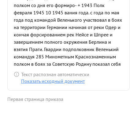
полком со дня его формиро- + 1943 Полк
февраля 1945 10 1945 вания года. с года по мая
года под командой Веленького участвовал в боях
на территории Германии начиная от реки Одер и
кончая форсированием рек Нейсе и Шпрее и
завершением полного окружения Берлина и
взятия Праги. Гвардии подполковник Веленький
командуя 285 Минометным Краснознаменным
полком в боях за Советскую Родину показал себя
храбрым, решительным и умелым руководителем
Текст распознан автоматически
вверенного ему полка. Непосредственно в боевых
Показать исходный документ
порядках показывал личные примеры геройства
и мужества, воодушевляя офицеров и бойцов на
Первая страница приказа
ратные подвиги Под его непосредственным
руководством полк всегда успешпо обеспечивал
боевые действия моторизированных и танковых
бригад, гвардии подполковник Беленький
неоднократно в боях водил личный состав в