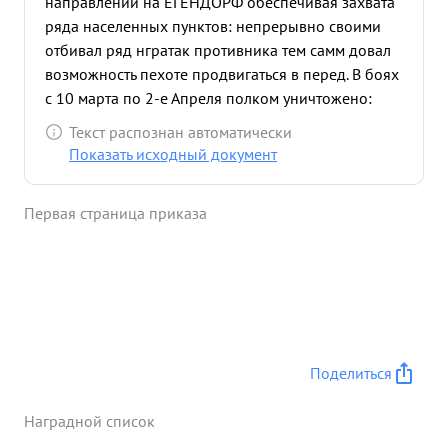
направлении на ЕГЕНДОРФ обеспечивая захвата
ряда населенных пунктов: непрерывно своими
отбивал ряд нгратак противника тем самм довал
возможность пехоте продвигаться в перед. В боях
с 10 марта по 2-е Апреля полком уничтожено:
пулеметов-45 ,орудий- 2 автомашин-13 дзоТов и
Текст распознан автоматически
НП- 8 минбатарей- 7 и до 500 солдат офии церов,
Показать исходный документ
подбито самоходок и танков- 6. Подполковник
БЕЛЕНЬКИЙ показал хорошее знания
Первая страница приказа
артиллериста, в умелое руководство полком в
боях храбрость и настойчивость За умелое ...»
Поделиться
Наградной список