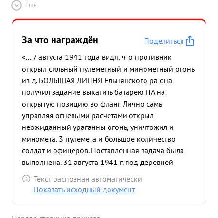
Ещё
За что награждён
Поделиться
«... 7 августа 1941 года видя, что противник
открыл сильный пулеметный и минометный огонь
из д. БОЛЫШАЯ ЛИПНЯ Ельнянского ра она
получил задание выкатить батарею ПА на
открытую позицию во фланг Лично самы
управляя огневыми расчетами открыл
неожиданный ураганны огонь, уничтожил и
миномета, 3 пулемета и большое количество
солдат и офицеров. Поставленная задача была
выполнена. 31 августа 1941 г. под деревней
СТРАИНА Ельнинского ра она плично сам вел
Текст распознан автоматически
огонь 120 мм. минометно батареей, уничтожил 2
Показать исходный документ
мипомета, с станковых пулемета и разрушил и
блиндажа. Поставленая задача была выполнена