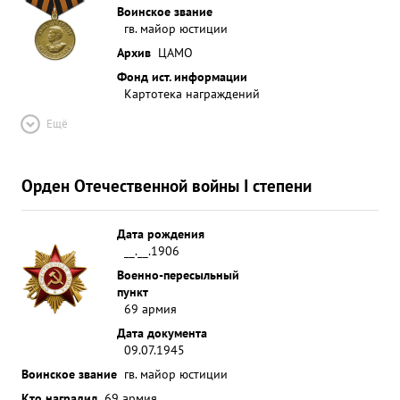
Воинское звание
гв. майор юстиции
Архив
ЦАМО
Фонд ист. информации
Картотека награждений
Ещё
Орден Отечественной войны I степени
Дата рождения
__.__.1906
Военно-пересыльный
пункт
69 армия
Дата документа
09.07.1945
Воинское звание
гв. майор юстиции
Кто наградил
69 армия