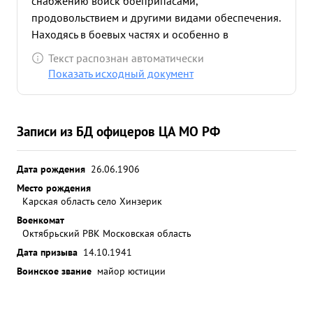
снабжению войск боеприпасами,
продовольствием и другими видами обеспечения.
Находясь в боевых частях и особенно в
артиллери ских и саперных т. ПАНАЙОТОВ под
Текст распознан автоматически
вражеским обстрелом провел исключительно
Показать исходный документ
большую работу по поддержанию дисциплины и
боеспособности частей Т.ПАНАЙОТОВ очень
быстро и хорошо по частям выполнял ряд
Записи из БД офицеров ЦА МО РФ
поручений Военного Совета Армии и эту работу
проводил полно и добросовестно. ...»
Дата рождения
26.06.1906
Место рождения
Карская область село Хинзерик
Военкомат
Октябрьский РВК Московская область
Дата призыва
14.10.1941
Воинское звание
майор юстиции