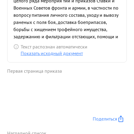
целого ряда мероприя тий и приказов Ставки и
Военных Советов фронта и армии, в частности по
вопросу питания личного состава, уходу и вывозу
раненых с поля боя, доставка боеприпасов,
борьбы с хищением трофейного имущества,
задержанию и фильтрации отстающих, помощи и
контролю за работой военных комендатур, по
Текст распознан автоматически
наведению должного порядка в сборно-
Показать исходный документ
пересыльных пунктах, полезную активную работу
по поддержанию воинского порядка в тылу
Первая страница приказа
армии. Вся перечисленная деятельность ПАЙОРА
ПАНАЙОТОВА была направлена на соблюдение
порядка дисциплины и тем самым он активно
помогал командованию в деле насаждения
дисциплины и боеспособности частей ...»
Поделиться
Наградной список