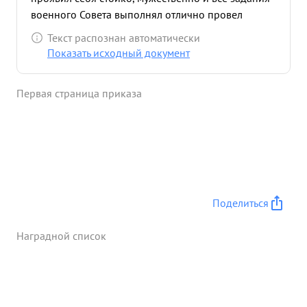
военного Совета выполнял отлично провел
большую работу по наведению порядка и
Текст распознан автоматически
дисциплины и особенно в деле эфф ективной
Показать исходный документ
борьбы с членов редительством и другими
преступлениями ,а так же реальную оказал
Первая страница приказа
помощь в обеспечении частей боеприпасами и
продо вольствием. ...»
Поделиться
Наградной список