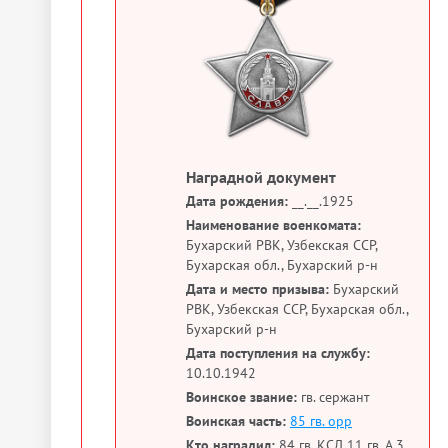
Наградной документ
Дата рождения:
__.__.1925
Наименование военкомата:
Бухарский РВК, Узбекская ССР,
Бухарская обл., Бухарский р-н
Дата и место призыва:
Бухарский
РВК, Узбекская ССР, Бухарская обл.,
Бухарский р-н
Дата поступления на службу:
10.10.1942
Воинское звание:
гв. сержант
Воинская часть:
85 гв. орр
Кто наградил:
84 гв. КСД 11 гв. А 3