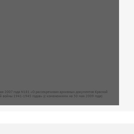
мая 2007 года N181 «О рассекречиван архивных документов Красной
й войны 1941-1945 годов» (с изменениями на 30 мая 2009 года)