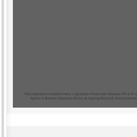
Рассекречено в соответствии с приказом Министра обороны РФ от 8 
Армии и Военно-Морского Флота за период Великой Отечественно