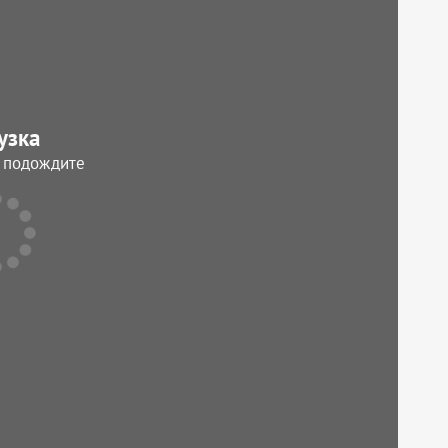
узка
, подождите