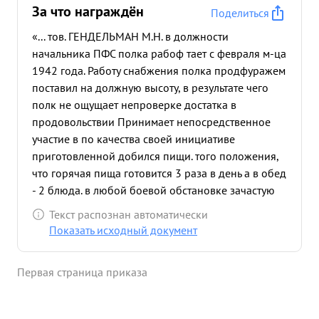
За что награждён
Поделиться
«... тов. ГЕНДЕЛЬМАН М.Н. в должности
начальника ПФС полка рабоф тает с февраля м-ца
1942 года. Работу снабжения полка продфуражем
поставил на должную высоту, в результате чего
полк не ощущает непроверке достатка в
продовольствии Принимает непосредственное
участие в по качества своей инициативе
приготовленной добился пищи. того положения,
что горячая пища готовится 3 раза в день а в обед
- 2 блюда. в любой боевой обстановке зачастую
находится в подразделениях полка. по своей
Текст распознан автоматически
инициативе организовал соревнование в
Показать исходный документ
дивизии на лучший пищевой и блок, результатом
чего значительно повысилось качество пищи
Первая страница приказа
санитарное обслуживание пищевых блоков в
настоящее время тов. ГЕНДЕЛЬМАН М.Н.
находится в ...»