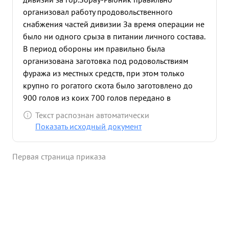
организовал работу продовольственного
снабжения частей дивизии За время операции не
было ни одного срыза в питании личного состава.
В период обороны им правильно была
организована заготовка под родовольствиям
фуража из местных средств, при этом только
крупно го рогатого скота было заготовлено до
900 голов из коих 700 голов передано в
государство. Выйдя дивизия на територию
Текст распознан автоматически
Германии, он своевременно обеспечил рук одсво
Показать исходный документ
по сбору безхозного зерна, которое
своевременно собрано и передано государству в
Первая страница приказа
количестве 1009 тонн. В ходе наступательных
боев он выезжал непосредственно в батальоны и
руководил работой пищеблоков устраняя все
недочеты в вопросах своевременного кормления
бойцов горячей пищей. Заботлин о нуждах
бойцов и офицеров. ...»