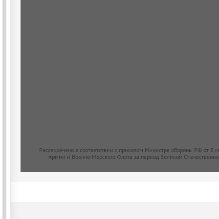
Рассекречено в соответствии с приказом Министра обороны РФ от 8 
Армии и Военно-Морского Флота за период Великой Отечественно