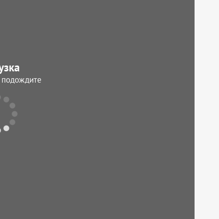
узка
, подождите