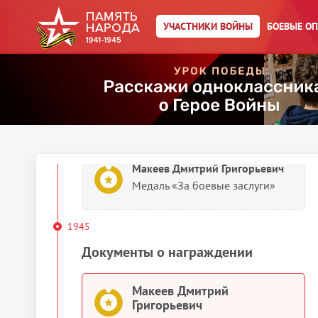
Сведения о личном составе
УЧАСТНИКИ ВОЙНЫ
БОЕВЫЕ О
Макеев Дмитрий Григорьевич
Учетно-послужная картотека
1944
Документы о награждении
Макеев Дмитрий Григорьевич
Медаль «За боевые заслуги»
1945
Документы о награждении
Макеев Дмитрий
Григорьевич