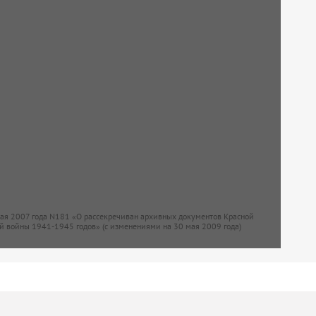
мая 2007 года N181 «О рассекречиван архивных документов Красной
й войны 1941-1945 годов» (с изменениями на 30 мая 2009 года)