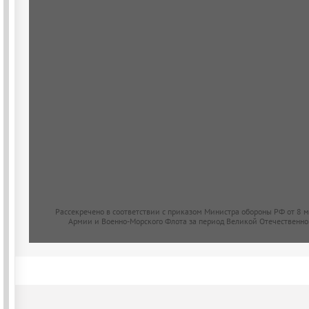
Рассекречено в соответствии с приказом Министра обороны РФ от 8 
Армии и Военно-Морского Флота за период Великой Отечественно