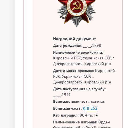
Наградной документ
Дата рождения:
__.__.1898
Наименование военкомата:
Кировский РВК, Украинская ССР, г.
Днепропетровск, Кировский р-н
Дата и место призыва:
Кировский
РВК, Украинская ССР, г.
Днепропетровск, Кировский р-н
Дата поступления на службу:
__.__.1941
Воинское звание:
гв. капитан
Воинская часть:
КПГ 252
Кто наградил:
ВС 4 гв. ТА
Наименование награды:
Орден
Отечественной войны II степени