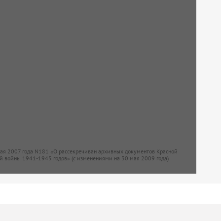
мая 2007 года N181 «О рассекречиван архивных документов Красной
й войны 1941-1945 годов» (с изменениями на 30 мая 2009 года)