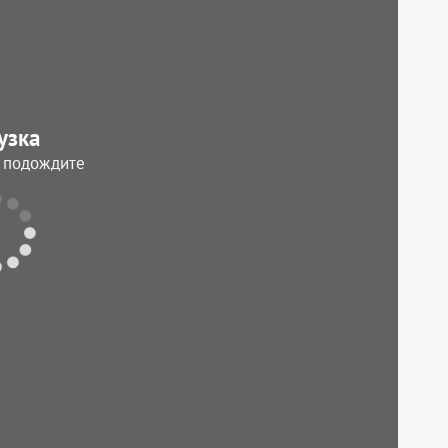
узка
, подождите