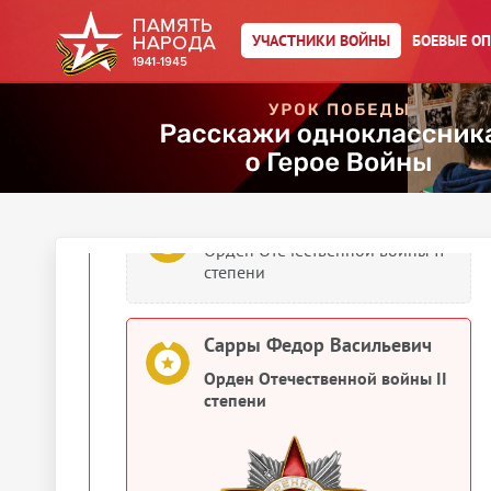
1945
УЧАСТНИКИ ВОЙНЫ
БОЕВЫЕ О
Документы о награждении
Сарры Федор Васильевич
Картотека награждений
Сарры Федор Васильевич
Орден Отечественной войны II
степени
Сарры Федор Васильевич
Орден Отечественной войны II
степени