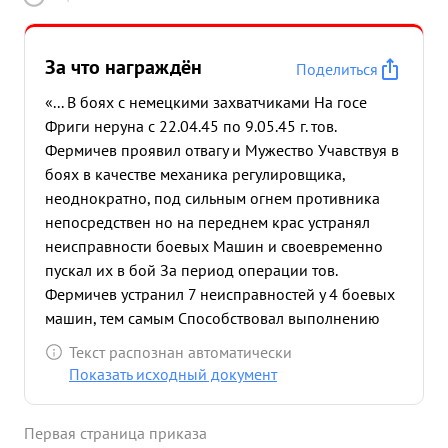
За что награждён
Поделиться
«... В боях с немецкими захватчиками На госе
Фриги неруна с 22.04.45 по 9.05.45 г. тов.
Фермичев проявил отвагу и Мужество Учавствуя в
боях в качестве механика регулировщика,
неоднократно, под сильным огнем противника
непосредствен но на переднем крас устранял
неисправности боевых Машин и своевременно
пускал их в бой За период операции тов.
Фермичев устранил 7 неисправностей у 4 боевых
машин, тем самым Способствовал выполнению
боевой задачи командования. В районе Кальберг
Текст распознан автоматически
Лип, ремонтируя боевую машну, тов. Фермиче в
Показать исходный документ
был убит осколком недалеко разорвавшегося
снаряда. Тов. Фермичев погиб при выполнении
Первая страница приказа
боевой задачи ...»