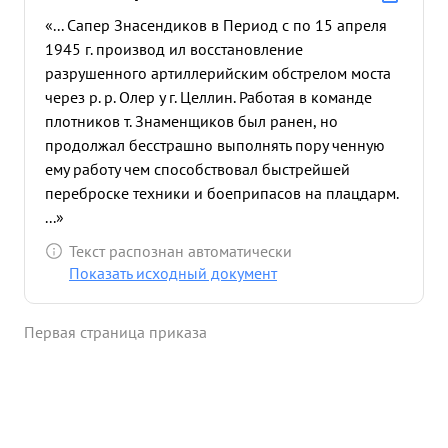
«... Сапер Знасендиков в Период с по 15 апреля
1945 г. производ ил восстановление
разрушенного артиллерийским обстрелом моста
через р. р. Олер у г. Целлин. Работая в команде
плотников т. Знаменщиков был ранен, но
продолжал бесстрашно выполнять пору ченную
ему работу чем способствовал быстрейшей
переброске техники и боеприпасов на плацдарм.
...»
Текст распознан автоматически
Показать исходный документ
Первая страница приказа