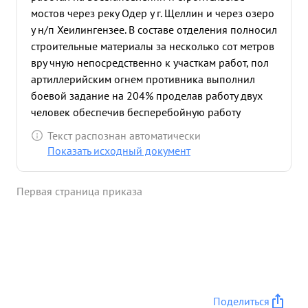
мостов через реку Одер у г. Щеллин и через озеро
у н/п Хеилингензее. В составе отделения полносил
строительные материалы за несколько сот метров
вру чную непосредственно к участкам работ, пол
артиллерийским огнем противника выполнил
боевой задание на 204% проделав работу двух
человек обеспечив бесперебойную работу
восстанавливающей мост команды плотников.
Текст распознан автоматически
Способствовал досрочному окончанию
Показать исходный документ
строительства мостов и своевременному
передвижению через стратегически важные
Первая страница приказа
водные рубежи наступающих воиск и техники
армии. ...»
Поделиться