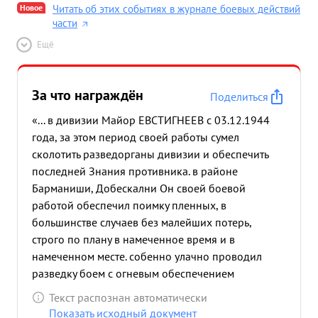
Новое
Читать об этих событиях в журнале боевых действий
части
Ещё
За что награждён
Поделиться
«... в дивизии Майор ЕВСТИГНЕЕВ с 03.12.1944
года, за этом период своей работы сумел
сколотить разведорганы дивизии и обеспечить
последней Знания противника. в районе
Барманиши, Добескални Он своей боевой
работой обеспечил поимку пленных, в
большинстве случаев без малейших потерь,
строго по плану в намеченное время и в
намеченном месте. собенно улачно проводил
разведку боем с огневым обеспечением
небольшими группами. в боях в районах
Текст распознан автоматически
Залвалги, 1 увени. имени и последних боях в
Показать исходный документ