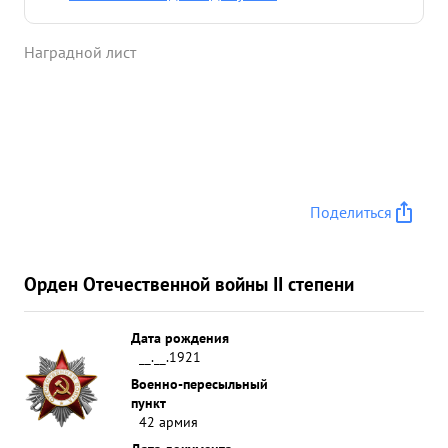
раоне Лапсас умело Р. ководил и организовывал
разведку 2. способств уя принятию прасильного
Наградной лист
решения. с переходом в обороне в районе Пилс
Блидиени включившись в Опер. группу по
разложению войск противника, много сделал для
их разложения-насегодня перешло за несколько
дней 17 человек. из показаний пленных и других
данных делает правильные выводы. в бою смел
Лично сам руководил рядом разведок- особенно
Поделиться
боем. ...»
Орден Отечественной войны II степени
Дата рождения
__.__.1921
Военно-пересыльный
пункт
42 армия