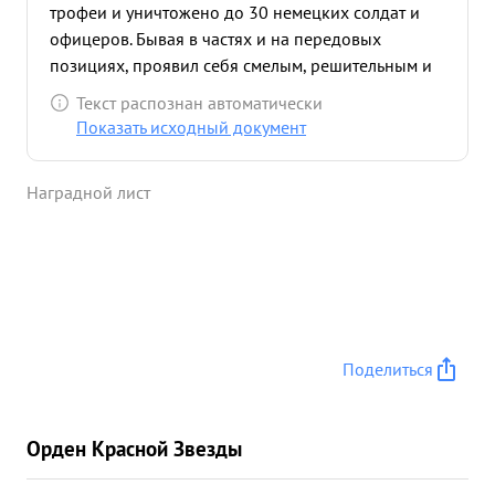
трофеи и уничтожено до 30 немецких солдат и
офицеров. Бывая в частях и на передовых
позициях, проявил себя смелым, решительным и
волевым офицером-разведчиком. В период
Текст распознан автоматически
подготовки и отхода Псковской группировки
Показать исходный документ
противника, будучи частях сумел обеспечить
своевременное установление начало отхода пр-
Наградной лист
ка и доложить об этом командованию тротивного
...»
Поделиться
Орден Красной Звезды