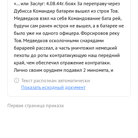
«... или Заслуг: 4.08.44г. боях За переправу через
Дубисса Командир батареи вышел из строя Тов.
Медведков взял на себя Командование бата рей,
будучи сам ранен истроя не вышел, а в батарее не
было уже ни одного офицера. Форсировов реку
Тов. Медведков осколочными снарядами
барареей рассеал, а часть уничтожил немецкий
пехоты до роты контратакующую наш передний
край, чем обеспечил отражение контратаки.
Лично своим орудием подавил 2 миномета, и
разбил одно орудие. При бомбежке погиб ...»
Текст распознан автоматически
Показать исходный документ
Первая страница приказа