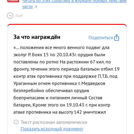
Читать об этих событиях в журнале боевых действий
части
Ещё
За что награждён
Поделиться
«... положения все много венного подвиг дла
эколуг Р. боях 15 по 20.10.43г. орудия были
поставлены по ротно На растоянии 67 кил. по
фронту, течении этого периода батальон отбил 19
контр атак противника при поддержке П.Т.Б. под
Ураганным огнем противника т. Медведков
безперебойно обеспечивал орудия
боеприпасами и питанием личный Состав
батареи, Кроме этого он 19.10.43 г. при контр
атаке противника на высоту 142 уничтожил
фрицев из автомата таким ...»
Текст распознан автоматически
Показать исходный документ