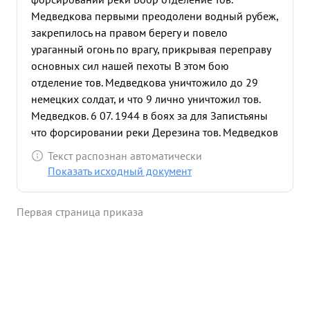
Медведкова первыми преодолени водный рубеж,
закрепилось на правом берегу и повело
ураганный огонь по врагу, прикрывая переправу
основных сил нашей пехоты В этом бою
отделение тов. Медведкова уничтожило до 29
немецких солдат, и что 9 лично уничтожил тов.
Медведков. 6 07. 1944 в боях за для Запистьяны
что форсировании реки Дерезина тов. Медведков
с группой бойцов пере правился через водный
Текст распознан автоматически
рубеж и Завязал бой на окрасте деревни, тем
Показать исходный документ
самым дал возможность переправится остальны. и
подра Зделениям, уничтожив в этом бою 7 7
Первая страница приказа
немецких солдат, 2х взял в плен. ...»