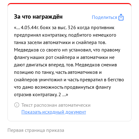
За что награждён
Поделиться
«... 4.05.44г. боях за выс. 326 когда противник
предпринял контратаку, подбитого немецкого
танка засели автоматчики и снайпера тов.
Медведков со своего нп установил, что правому
флангу наших рот снайпера и автоматчики не
дают двигаться вперед. тов. Медведков сменив
позицию по танку, часть автоматчиков и
снайперов уничтожил и часть превратил в бегство
что дамо возможность продвинуться флангу
отразив контратаку. 2 ...»
Текст распознан автоматически
Показать исходный документ
Первая страница приказа