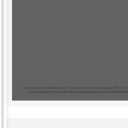
Рассекречено в соответствии с приказом Министра обороны РФ от 8 
Армии и Военно-Морского Флота за период Великой Отечественно