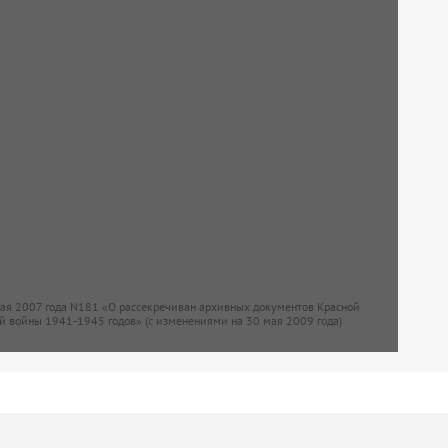
мая 2007 года N181 «О рассекречиван архивных документов Красной
й войны 1941-1945 годов» (с изменениями на 30 мая 2009 года)