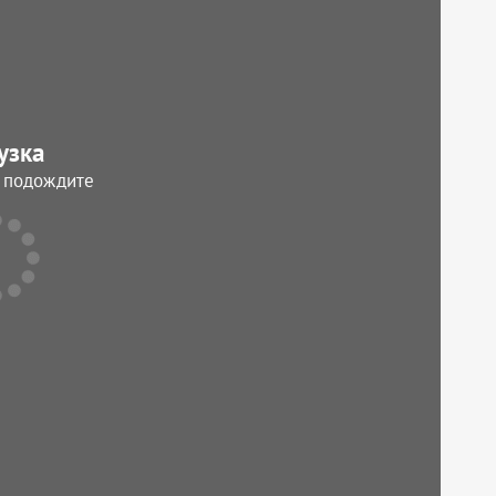
узка
, подождите