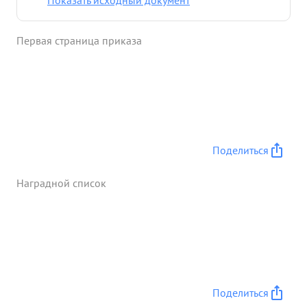
Показать исходный документ
пулеметным огнем противника Кан лучший
мужественный, знающий и любящий дело связи
Первая страница приказа
боец, в январе 1944 года выдвинут на должность
командира отделения, где В короткий срок
Заслужия доверие и уважение подчиненных. При
прорыве обороны противника в р-не действий
63 Р.СП шоссе Халм. Ст. Русса февраля 1944 года
под огнем противни Ка устрания 19 повреждений
на линии связи ...»
Поделиться
Наградной список
Поделиться