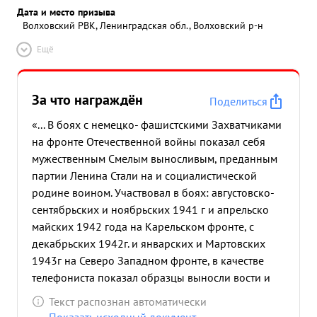
Дата и место призыва
Волховский РВК, Ленинградская обл., Волховский р-н
Ещё
За что награждён
Поделиться
«... В боях с немецко- фашистскими Захватчиками
на фронте Отечественной войны показал себя
мужественным Смелым выносливым, преданным
партии Ленина Стали на и социалистической
родине воином. Участвовал в боях: августовско-
сентябрьских и ноябрьских 1941 г и апрельско
майских 1942 года на Карельском фронте, с
декабрьских 1942г. и январских и Мартовских
1943г на Северо Западном фронте, в качестве
телефониста показал образцы выносли вости и
смелости при исправлений телефоннокабельных
Текст распознан автоматически
линий связи под артминометным и ружейно