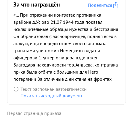
За что награждён
Поделиться
«... При отражении контратак противника
врайоне д.Ус ово 21.07 1944 года показал
исключительные образцы мужества и бесстрашия
Он обранизовал фаасноармейцев, поднял всех в
атаку и, и дя впереди огнем своего автомата
гранатами уничтожил Немецких солдат и
офицерови 1. унтер офицера взди в жен
Благодаря находчивости тов. Андьева. контратака
пр-ка была отбита с большими для Него
потерямии За отличные д ей ствия на фронтах
отечественной войны, (нагража) имеет 3 венных
Текст распознан автоматически
награды. его ...»
Показать исходный документ
Первая страница приказа