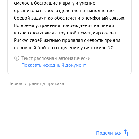
смелость бестрашие к врагу и умение
организовать свое отделение на выполнение
боевой задачи ко обеспечению темфоный связью.
Во время устранения повреж дения на линии
князев столкнулся с группой немец кир солдат.
Рискуя своей жизнью проявляя смелость принял
неровный бой. его отделение уничтожило 20
немецких солдат и 5 немцев взяли плен. сам
Текст распознан автоматически
лично Князев был 5 ней цев. 60 Будучи ранен до
Показать исходный документ
выполнения задачи по уст ранению повреждений
телефонной линии руководил работой отделен
Первая страница приказа
ния, развертывая его то для боя, что для уста
ранения Вовреж дений. Таким образом в этом
бою тов) Князев становил устойчивую связь от
ком-ра 23 всю до ком-ра 63 гвсй. Возвращовшись
с Госпиталя тов. Князев участвовал прорыве
обороны пр-ка с плацдорма западнее реки одер
16 апреля где так-же на всем протяжении боя
Поделиться
была устой чивая связь а 17.4.45г. сам лично при