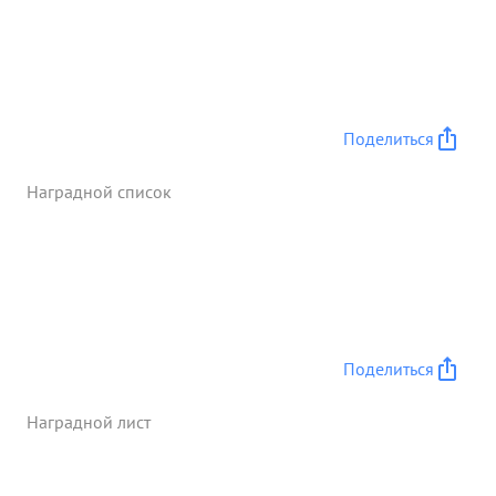
продолжал работать 15 апреля 1944 года тов.
КНЯЗЕВ под арти лерийским огнем противника
исправил 17 порывов линии, своим личным
примером воодушевлял бойцев своего отделения
на новые боевые подвиги, ...»
Поделиться
Наградной список
Поделиться
Наградной лист