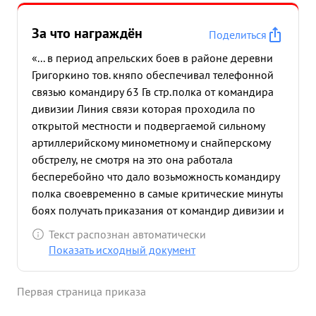
За что награждён
Поделиться
«... в период апрельских боев в районе деревни
Григоркино тов. княпо обеспечивал телефонной
связью командиру 63 Гв стр.полка от командира
дивизии Линия связи которая проходила по
открытой местности и подвергаемой сильному
артиллерийскому минометному и снайперскому
обстрелу, не смотря на это она работала
бесперебойно что дало возьможность командиру
полка своевременно в самые критические минуты
боях получать приказания от командир дивизии и
управлятьприданными ему артиллерийскими
Текст распознан автоматически
огневыми средств 17 марта 1944 года под
Показать исходный документ
сильным обстрелом противника тов. КНЯЗЕВ
устранил сам лично 28 порывов и несмотря на то
Первая страница приказа
что розрывом снаряда тов. КНЯЗЕВА контузило он
не ушол с поля боях отказался итти на ППМ а