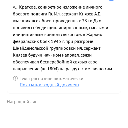
«... Краткое, конкретное изложение личного
боевого подвига Гв. Мл. сержант Князев А.Е.
участник всех боев. проведенных 23 гв Дко
проявил себя дисциплинированным, смелым и
инициативным воином связистом. в Жарких
февральских боях 1945 г. при разгроме
Шнайдемольской группировки мл. сержант
Князев будучи нач- ком направл. связи
обеспечивал бесперебойной связью свое
направление (въ 1804) на разду с этим лично сам
из своего оружия убил 20 немцев и 30 взял в
Текст распознан автоматически
плен был ранен, % с поля боях не ушел до тех
Показать исходный документ
пор, пока не была разгромлена полностью группа
пр-ка, Геройский подвиг совершил мл. серж
Наградной лист
Князев 22 апреля 1945 г. когда наши части
подошли к городу Берлин. Прокладывая
теледонную линию за наступающими частями мл.
сержант Князев и два телефонисти в стретили на