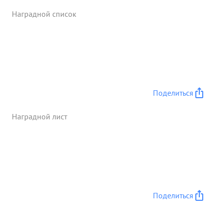
форсировании Вод ной презряды убил 7 немцев,
Наградной список
2 взял вплен, обеспечил связь черев водную
преграду. ...»
Поделиться
Наградной лист
Поделиться