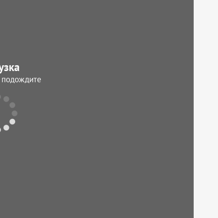
узка
, подождите