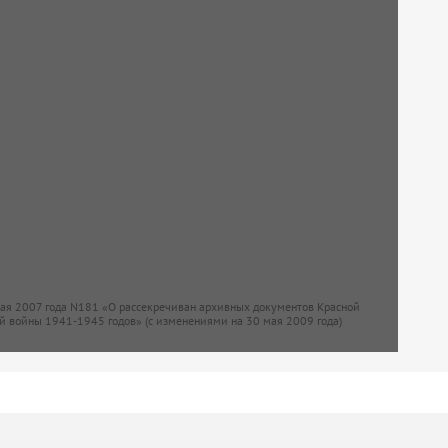
мая 2007 года N181 «О рассекречиван архивных документов Красной
й войны 1941-1945 годов» (с изменениями на 30 мая 2009 года)