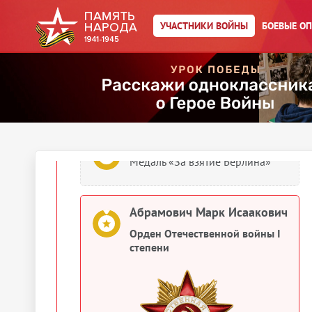
Отечественной войне 1941–
1945 гг.»
УЧАСТНИКИ ВОЙНЫ
БОЕВЫЕ О
Абрамович Марк Исаакович
Медаль «За освобождение
Варшавы»
Абрамович Марк Исаакович
Медаль «За взятие Берлина»
Абрамович Марк Исаакович
Орден Отечественной войны I
степени