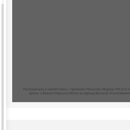
Рассекречено в соответствии с приказом Министра обороны РФ от 8 
Армии и Военно-Морского Флота за период Великой Отечественно