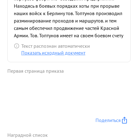
Находясь в боевых порядках хоты при прорыве
наших войск к Берлину тов. Топтунов производил
разминирование проходов и маршрутов. и тем
самым обеспечил продвижение частей Красной
Армии. Тов. Топтунов имеет на своем боевом счету
2800 мин лично им снятых и обезвременных.
Текст распознан автоматически
Предан делу партии ЛЕНИНА-СТАЛИНА и
Показать исходный документ
Социалистической Родине. ...»
Первая страница приказа
Поделиться
Наградной список