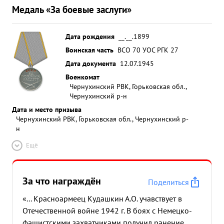
Медаль «За боевые заслуги»
Дата рождения
__.__.1899
Воинская часть
ВСО 70 УОС РГК 27
Дата документа
12.07.1945
Военкомат
Чернухинский РВК, Горьковская обл.,
Чернухинский р-н
Дата и место призыва
Чернухинский РВК, Горьковская обл., Чернухинский р-
н
Ещё
За что награждён
Поделиться
«... Красноармеец Кудашкин А.О. учавствует в
Отечественной войне 1942 г. В боях с Немецко-
фашистскими захватчиками получил ранение.