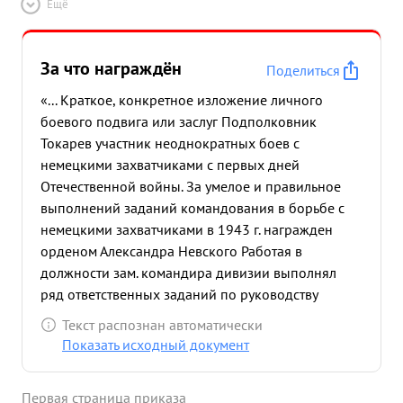
Ещё
За что награждён
Поделиться
«... Краткое, конкретное изложение личного
боевого подвига или заслуг Подполковник
Токарев участник неоднократных боев с
немецкими захватчиками с первых дней
Отечественной войны. За умелое и правильное
выполнений заданий командования в борьбе с
немецкими захватчиками в 1943 г. награжден
орденом Александра Невского Работая в
должности зам. командира дивизии выполнял
ряд ответственных заданий по руководству
частями дивизии при прорыве оборонительной
Текст распознан автоматически
полосы противника и его дальнейшее
Показать исходный документ
преследование. Непосредственно принимал
участие в проведении частных операций частей
Первая страница приказа
дивизии в районе Вернявино, Орехова Гора