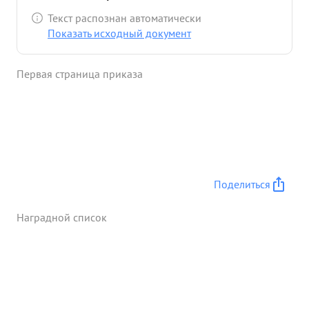
платформой СОЛОГУБОВКА, Мгинского района,
Текст распознан автоматически
Ленинградской области. Во время боях
Показать исходный документ
подполковник ТОКАРЕВ проявил исключительное
мужество и отвагу, бывая в боевых порядках
Первая страница приказа
полка, воодушевлял бойцов на подвиги ...»
Поделиться
Наградной список