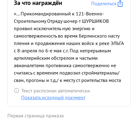
За что награждён
Поделиться
«... Прикомандированный к 121-Военно-
Строительному Отряду шочер т ШУРШИКОВ
проявил исключитель ную энергию и
самоотверженность во время Берлинского насту
пления и продвижения наших войск к реке ЭЛЬГА
с 8-апреля по 6-е мая с.г. Под непрерывным
артиллерийским обстрелом и частыми
авианалетами противника самоотверженно не
считаясь с временем подвозил стройматериалы/
сван, прогоны и т.д./ к месту ст роительства моста
в районе г. Целлин через ОДЕР и выполнил нормы
Текст распознан автоматически
на 160-180% .Во время строительства моста через
Показать исходный документ
озеро желингаее длиной в 194-м., под огнем
противника самоотверженно подвозил
Первая страница приказа
лесоматериалы к месту строительства. Когда
осколком снаряда была выведена из строя одна
автомашина т. ШУРШИКОВ на своей машине один