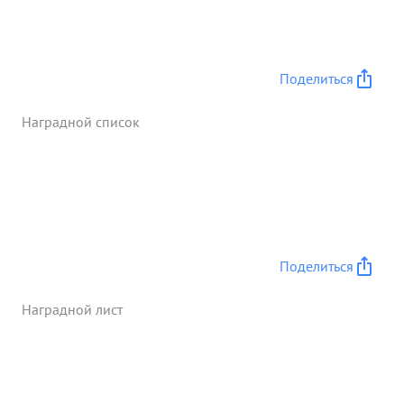
выполнил две нормы, обеспечив бесперебойное
строительство на прикрепленном к нему участку
работ. Тем самым он способствовал
своевременному пропуску наступающих войск и
Поделиться
боевой техники через мосты. ...»
Наградной список
Поделиться
Наградной лист