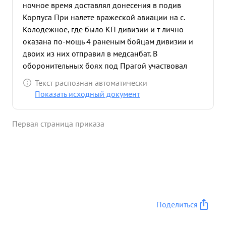
ночное время доставлял донесения в подив
Корпуса При налете вражеской авиации на с.
Колодежное, где было КП дивизии и т лично
оказана по-мощь 4 раненым бойцам дивизии и
двоих из них отправил в медсанбат. В
оборонительных боях под Прагой участвовал
создании жестной обороны на участке 282 с п где
Текст распознан автоматически
рыя траншеи на переднем крае обороны. Работая
Показать исходный документ
Номсоргом, Комсомольской организации
Управления дивизии много Комсомольцев
Первая страница приказа
подготовил для. передачи партию. чтой ...»
Поделиться