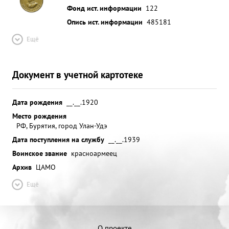
Фонд ист. информации
122
Опись ист. информации
485181
Ещё
Документ в учетной картотеке
Дата рождения
__.__.1920
Место рождения
РФ, Бурятия, город Улан-Удэ
Дата поступления на службу
__.__.1939
Воинское звание
красноармеец
Архив
ЦАМО
Ещё
О проекте