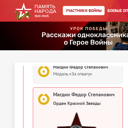
УЧАСТНИКИ ВОЙНЫ
БОЕВЫЕ О
Упоминается в 12 документах:
Выберите документ ниже
1944
Документы о награждении
Магдин Федор Степанович
Медаль «За отвагу»
Магдин Федор Степанович
Орден Красной Звезды