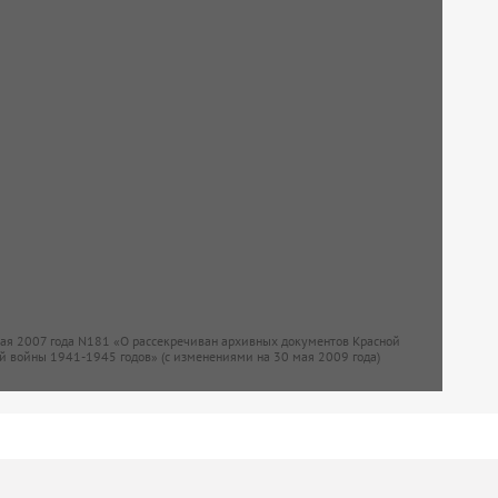
мая 2007 года N181 «О рассекречиван архивных документов Красной
й войны 1941-1945 годов» (с изменениями на 30 мая 2009 года)