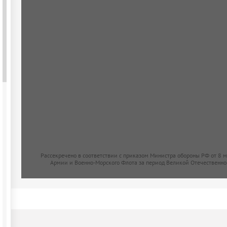
Рассекречено в соответствии с приказом Министра обороны РФ от 8 
Армии и Военно-Морского Флота за период Великой Отечественно