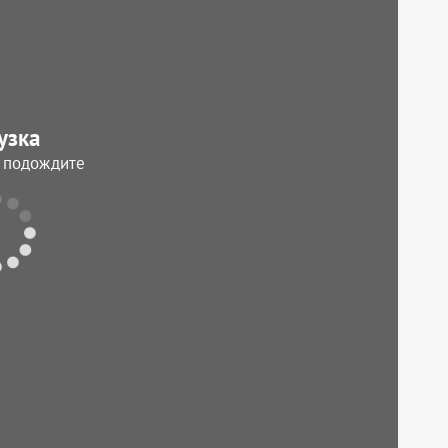
узка
, подождите