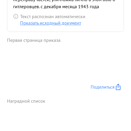
гитлеровцев. с декабря месяца 1943 года
задержал 22 человека бывших военнопленных,
Текст распознан автоматически
военнослужащих, отставших от своих частей,
Показать исходный документ
бежавших с поля боя и дечертиров. ...»
Первая страница приказа
Поделиться
Наградной список