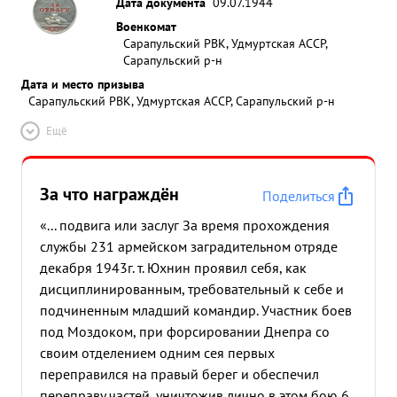
Дата документа
09.07.1944
Военкомат
Сарапульский РВК, Удмуртская АССР,
Сарапульский р-н
Дата и место призыва
Сарапульский РВК, Удмуртская АССР, Сарапульский р-н
Ещё
За что награждён
Поделиться
«... подвига или заслуг За время прохождения
службы 231 армейском заградительном отряде
декабря 1943г. т. Юхнин проявил себя, как
дисциплинированным, требовательный к себе и
подчиненным младший командир. Участник боев
под Моздоком, при форсировании Днепра со
своим отделением одним сея первых
переправился на правый берег и обеспечил
переправу частей, уничтожив лично в этом бою 6