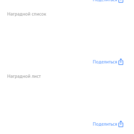
остальным частям войти впрорыв Отразили 5
крупных контратак с участием до 40 танков. При
Наградной список
этом своим огнем уничтожили 10 танков из них 8
Тигров 19 огневых точек 9 автомашин 4 миномета
до 2х рот а втоматчиков ...»
Поделиться
Наградной лист
Поделиться