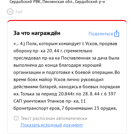
Сердобский РВК, Пензенская обл., Сердобский р-н
Ещё
За что награждён
Поделиться
«... 4.) Полк, которым командует т. Усков, прорвав
оборону пр- ка 20. 44 г. стремительно
преследовал пр-ка ка Поставленная за дача была
выполнена до конца благодаря хорошей
организации и подготовке к боевой операции. Во
время боях майор Усков лично руководил
действиями батарей, находясь в боевых порядкая
их. Толька за период 20.844г. по 28. 8. 44 г. 6 397
САП уничтожил 9танков пр- ка, 11
бронетранспорт еров, 7 бронемашин 23 орудия,
36 автомашин, в 8 минометов, до 45 огневых
Текст распознан автоматически
пулеметных точек, около 2. 000 солдат и
Показать исходный документ
офицеров пр- ка. Взято в плен более 2. 000 чел.