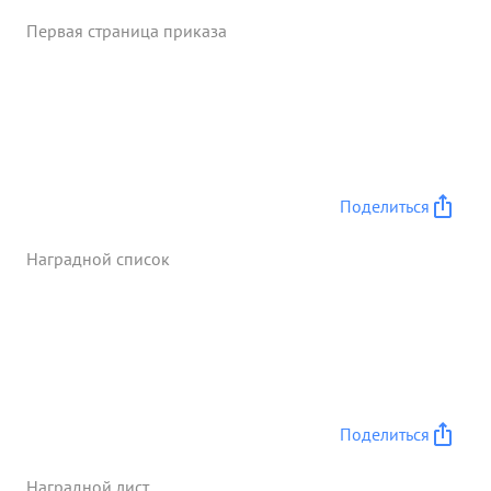
пр-ка. В боюличный состав полка показал
Первая страница приказа
образцы храбрости мужества, боевой опайки и
взаимной выручки Майор Усков лично храбр
умело руководил боем. ...»
Поделиться
Наградной список
Поделиться
Наградной лист