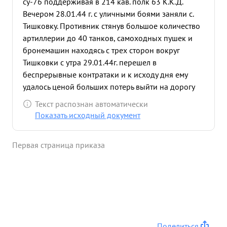
су-76 поддерживая в 214 кав. полк 63 К.К.Д.
Вечером 28.01.44 г. с уличными боями заняли с.
Тишковку. Противник стянув большое количество
артиллерии до 40 танков, самоходных пушек и
бронемашин находясь с трех сторон вокруг
Тишковки с утра 29.01.44г. перешел в
беспрерывные контратаки и к исходу дня ему
удалось ценой больших потерь выйти на дорогу
соединяющую наших войска Временами ему
Текст распознан автоматически
удавалось разрезать в самом населенном пункте
Показать исходный документ
наши войска но благодаря стойкости, мужеству
экипажей самоходных орудий, благодаря
Первая страница приказа
правильному организации майором Усковым
противотанкового огня на каждую контратаку пр-
ка, прорыва вшийся противник уничтожался и
наши войска снова соединялись В неравном бою
батареи 3-е суток днем и ночью отражали
контратаки и освободили дорогу соединяющую с
нашими войсками, что даловозможность
Поделиться